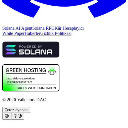
Solana AI Agent
Solana RPC
Kâr Hesaplayıcı
White Paper
Haberler
Gizlilik Politikası
©
2026
Validators DAO
Çerez ayarları