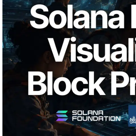
2026.05.24
Validators Solutions, Solana Block
Analyzer'ı Yayınladı — Slot Başına Blok
Üretim Süresi ve Görevli Doğrulayıcı
Görselleştirmesi
Bu makaleyi oku
Daha fazla yükle