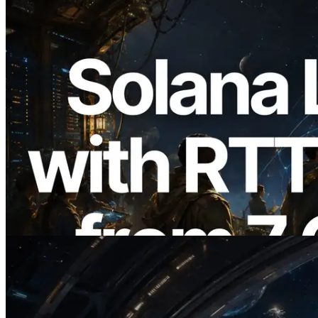
2026.08.05
ERPC, Solana Leader Slot API'yi 7
küresel bölgeden ping ölçümüyle
genişletti — Validators Information API
de yayında
Bu makaleyi oku