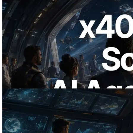
2026.07.04
ERPC x402 destekli Solana RPC'yi
yayınladı — AI agent'ların ihtiyaç
duydukları API'ler için anında ödeme
yaptığı dönem
Bu makaleyi oku