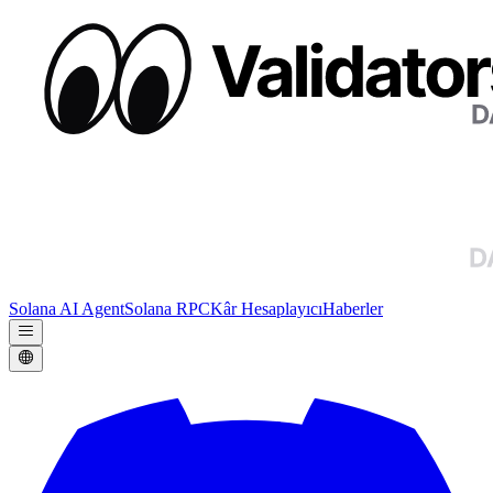
Solana AI Agent
Solana RPC
Kâr Hesaplayıcı
Haberler