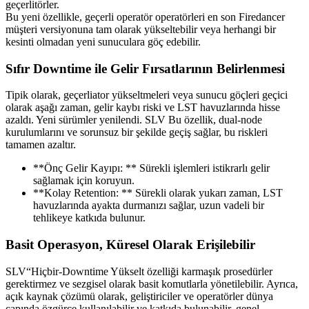
geçerlitörler.
Bu yeni özellikle, geçerli operatör operatörleri en son Firedancer
müşteri versiyonuna tam olarak yükseltebilir veya herhangi bir
kesinti olmadan yeni sunuculara göç edebilir.
Sıfır Downtime ile Gelir Fırsatlarının Belirlenmesi
Tipik olarak, geçerliator yükseltmeleri veya sunucu göçleri geçici
olarak aşağı zaman, gelir kaybı riski ve LST havuzlarında hisse
azaldı. Yeni sürümler yenilendi. SLV Bu özellik, dual-node
kurulumlarını ve sorunsuz bir şekilde geçiş sağlar, bu riskleri
tamamen azaltır.
**Önç Gelir Kayıpı: ** Sürekli işlemleri istikrarlı gelir
sağlamak için koruyun.
**Kolay Retention: ** Sürekli olarak yukarı zaman, LST
havuzlarında ayakta durmanızı sağlar, uzun vadeli bir
tehlikeye katkıda bulunur.
Basit Operasyon, Küresel Olarak Erişilebilir
SLV“Hiçbir-Downtime Yükselt özelliği karmaşık prosedürler
gerektirmez ve sezgisel olarak basit komutlarla yönetilebilir. Ayrıca,
açık kaynak çözümü olarak, geliştiriciler ve operatörler dünya
çapında özgürce kullanılabilir ve katkıda bulunabilir, genel