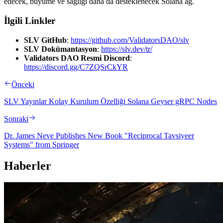
edecek, büyüme ve sağlığı daha da desteklenecek Solana ağ.
İlgili Linkler
SLV GitHub
:
https://github.com/ValidatorsDAO/slv
SLV Dokümantasyon
:
https://slv.dev/tr/
Validators DAO Resmi Discord
:
https://discord.gg/C7ZQSrCkYR
Önceki
SLV Yayınlar Kolay Kurulum Özelliği Solana Geyser gRPC Nodes
Sonraki
Dr. James Neve Publishes New Book "Reciprocal Tavsiyeer
Systems" from Springer
Haberler