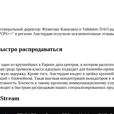
неральный директор: Фумитаке Кавасаки) и Validators DAO рад
"VPS++" в регионе Амстердам получили исключительные отзывы
быстро распродаваться
 один из крупнейших в Европе дата-центров, в котором распо
ая среда премиум-класса идеально подходит для блокчейн-проект
зкую задержку. Кроме того, Амстердам входит в тройку крупней
аций с блокчейном. Такая высокая концентрация валидаторов в з
ительность. Близость к такому крупному коммуникационному узл
риводит к быстрым распродажам наших специализированных прод
Stream