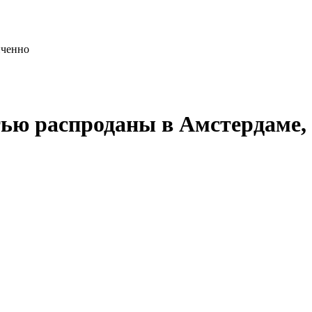
иченно
тью распроданы в Амстердаме,