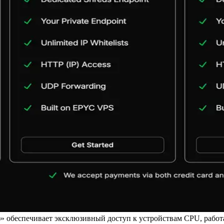
)» обеспечивает эксклюзивный доступ к устройствам CPU, работ