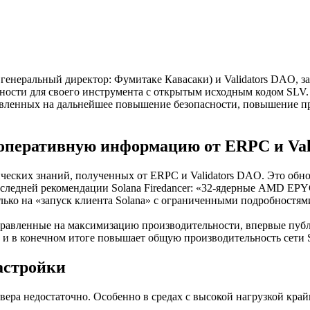
енеральный директор: Фумитаке Кавасаки) и Validators DAO, 
ьности для своего инструмента с открытым исходным кодом SLV
правленных на дальнейшее повышение безопасности, повышение 
оперативную информацию от ERPC и Val
ических знаний, полученных от ERPC и Validators DAO. Это обн
оследней рекомендации Solana Firedancer: «32-ядерные AMD EPY
ько на «запуск клиента Solana» с ограниченными подробностям
равленные на максимизацию производительности, впервые публ
 и в конечном итоге повышает общую производительность сети S
астройки
вера недостаточно. Особенно в средах с высокой нагрузкой кра