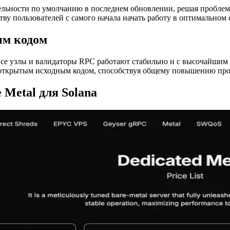
льности по умолчанию в последнем обновлении, решая проблемы
у пользователей с самого начала начать работу в оптимальном 
ым кодом
а все узлы и валидаторы RPC работают стабильно и с высочайши
с открытым исходным кодом, способствуя общему повышению про
Metal для Solana