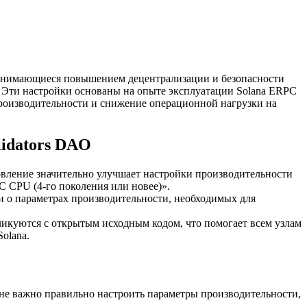
занимающиеся повышением децентрализации и безопасности
. Эти настройки основаны на опыте эксплуатации Solana ERPC
производительности и снижение операционной нагрузки на
idators DAO
овление значительно улучшает настройки производительности
C CPU (4-го поколения или новее)».
и о параметрах производительности, необходимых для
икуются с открытым исходным кодом, что помогает всем узлам
olana.
йне важно правильно настроить параметры производительности,