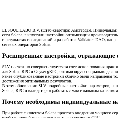
ELSOUL LABO B.V. (штаб-квартира: Амстердам, Нидерланды; г
сети Solana, выпустили настройки оптимизации производител
и результатах исследований и разработок Validators DAO, на
сетевых операторов Solana.
Расширенные настройки, отражающие 
SLV постоянно совершенствуется за счет использования практ
для Solana RPC и Geyser gRPC, оптимизируя специально для п
Ранее опубликованные настройки обычно были направлены тол
достижения оптимальных результатов.
В этом обновлении SLV подробные настройки параметров, нап
Solana, RPC и валидаторам работать с максимальным качеством
Почему необходимы индивидуальные н
При работе с клиентом Solana простого внедрения мощного сер
чтобы в полной мере использовать возможности CPU.