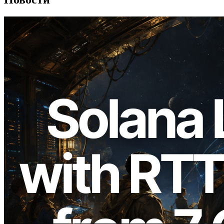
2026.08.05
ERPC расширяет Solana Leader Slot
API измерением ping из 7 глобальных
регионов — также запущен Validators
Information API
Читать статью