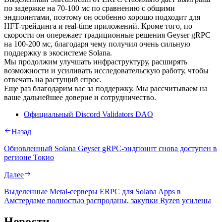
по задержке на 70-100 мс по сравнению с общими
эндпоинтами, поэтому он особенно хорошо подходит для
HFT-трейдинга и real-time приложений. Кроме того, по
скорости он опережает традиционные решения Geyser gRPC
на 100-200 мс, благодаря чему получил очень сильную
поддержку в экосистеме Solana.
Мы продолжим улучшать инфраструктуру, расширять
возможности и усиливать исследовательскую работу, чтобы
отвечать на растущий спрос.
Еще раз благодарим вас за поддержку. Мы рассчитываем на
ваше дальнейшее доверие и сотрудничество.
Официальный Discord Validators DAO
Назад
Обновленный Solana Geyser gRPC-эндпоинт снова доступен в
регионе Токио
Далее
Выделенные Metal-серверы ERPC для Solana Apps в
Амстердаме полностью распроданы, закупки Ryzen усилены
Новости