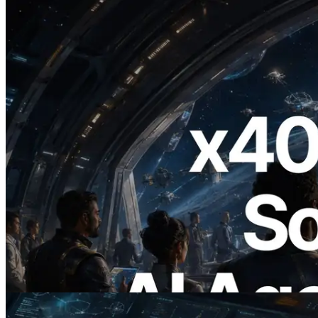
2026.07.04
ERPC запускает Solana RPC с
поддержкой x402 — Эпоха, в которой
AI-агенты платят за нужные API по
требованию
Читать статью