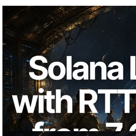
2026.08.05
ERPC расширяет Solana Leader Slot
API измерением ping из 7 глобальных
регионов — также запущен Validators
Information API
Читать статью