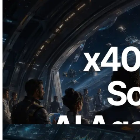
2026.07.04
ERPC запускает Solana RPC с
поддержкой x402 — Эпоха, в которой
AI-агенты платят за нужные API по
требованию
Читать статью