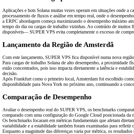
Aplicações e bots Solana muitas vezes operam em situações onde a cap
processamento de fluxos e análise em tempo real, onde o desempenho
a ERPC abordagem começa maximizando o desempenho máximo através 
tempo do dia ou cargas de trabalho vizinhas. Ao contrário de muito
disponíveis— SUPER VPS evita completamente o excesso de comprome
Lançamento da Região de Amsterdã
Com este lançamento, SUPER VPS fica disponível numa nova região 
Para cargas de trabalho Solana de alto desempenho, a proximidade fí
estão concentrados, pois isso impacta diretamente a latência e estab
decisão.
Após Frankfurt como o primeiro local, Amsterdam foi escolhido com
disponibilidade para Nova York no próximo ano, continuando a conce
Comparação de Desempenho
Avaliar o desempenho real do SUPER VPS, os benchmarks comparati
comparado com uma configuração do Google Cloud posicionada da
Os benchmarks focaram em métricas fundamentais que afetam diretame
variabilidade e a estabilidade também foram examinadas para refletir 
Enquanto a magnitude das diferenças varia por métrica, os result