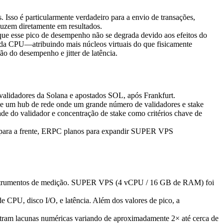
Isso é particularmente verdadeiro para a envio de transações,
duzem diretamente em resultados.
 esse pico de desempenho não se degrada devido aos efeitos do
 da CPU—atribuindo mais núcleos virtuais do que fisicamente
do desempenho e jitter de latência.
lidadores da Solana e apostados SOL, após Frankfurt.
o de um hub de rede onde um grande número de validadores e stake
ade do validador e concentração de stake como critérios chave de
do para a frente, ERPC planos para expandir SUPER VPS
instrumentos de medição. SUPER VPS (4 vCPU / 16 GB de RAM) foi
CPU, disco I/O, e latência. Além dos valores de pico, a
ram lacunas numéricas variando de aproximadamente 2× até cerca de