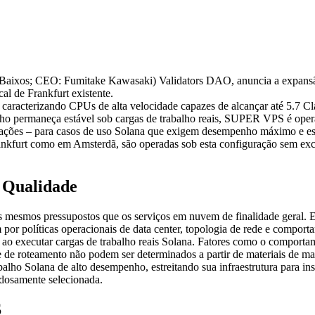
ixos; CEO: Fumitake Kawasaki) Validators DAO, anuncia a expansã
l de Frankfurt existente.
acterizando CPUs de alta velocidade capazes de alcançar até 5.7 Cl
enho permaneça estável sob cargas de trabalho reais, SUPER VPS é ope
perações – para casos de uso Solana que exigem desempenho máximo e e
nkfurt como em Amsterdã, são operadas sob esta configuração sem exc
 Qualidade
 mesmos pressupostos que os serviços em nuvem de finalidade geral. 
or políticas operacionais de data center, topologia de rede e compor
o ao executar cargas de trabalho reais Solana. Fatores como o comport
de roteamento não podem ser determinados a partir de materiais de mar
lho Solana de alto desempenho, estreitando sua infraestrutura para i
dosamente selecionada.
S