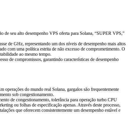
o de seu alto desempenho VPS oferta para Solana, “SUPER VPS,”
asse de GHz, representando um dos níveis de desempenho mais altos
rado com uma política estrita de não excesso de comprometimento. O
stabilidade ao mesmo tempo.
esso de compromissos, garantindo características de desempenho
Em operações do mundo real Solana, gargalos são frequentemente
tamento sob congestionamento.
amento de congestionamento, tolerância para operação turbo CPU
keting ou folhas de especificação apenas. Através deste processo,
nstalações que oferecem consistentemente um desempenho estável e