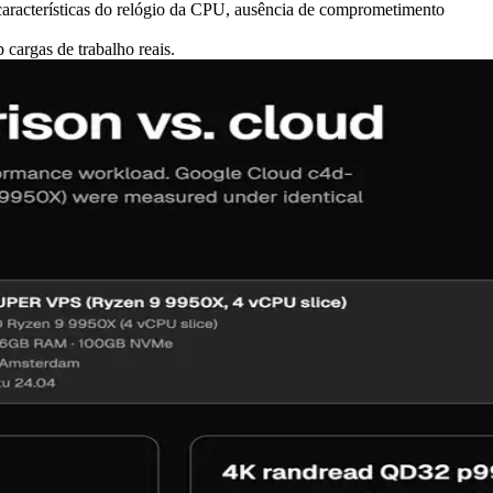
aracterísticas do relógio da CPU, ausência de comprometimento
argas de trabalho reais.