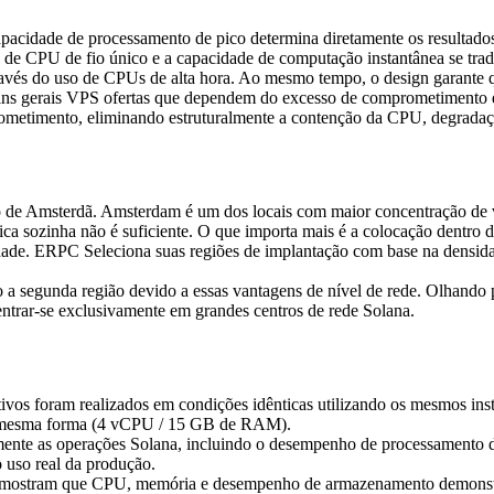
acidade de processamento de pico determina diretamente os resultados. 
 de CPU de fio único e a capacidade de computação instantânea se tra
do uso de CPUs de alta hora. Ao mesmo tempo, o design garante que
s fins gerais VPS ofertas que dependem do excesso de comprometimento
timento, eliminando estruturalmente a contenção da CPU, degradação 
de Amsterdã. Amsterdam é um dos locais com maior concentração de va
sica sozinha não é suficiente. O que importa mais é a colocação dentr
ilidade. ERPC Seleciona suas regiões de implantação com base na densid
o a segunda região devido a essas vantagens de nível de rede. Olhan
ntrar-se exclusivamente em grandes centros de rede Solana.
vos foram realizados em condições idênticas utilizando os mesmos 
 mesma forma (4 vCPU / 15 GB de RAM).
nte as operações Solana, incluindo o desempenho de processamento de 
o uso real da produção.
ados mostram que CPU, memória e desempenho de armazenamento demonst