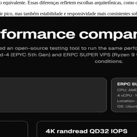
ivalente. Essas diferenças refletem escolhas arquitetônicas, como c
co, mas também estabilidade e responsividade mais consistentes sob c