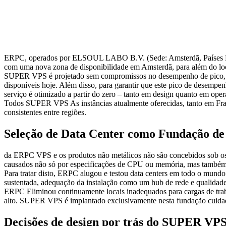
ERPC, operados por ELSOUL LABO B.V. (Sede: Amsterdã, Países Ba
com uma nova zona de disponibilidade em Amsterdã, para além do loca
SUPER VPS é projetado sem compromissos no desempenho de pico, car
disponíveis hoje. Além disso, para garantir que este pico de desemp
serviço é otimizado a partir do zero – tanto em design quanto em o
Todos SUPER VPS As instâncias atualmente oferecidas, tanto em Fra
consistentes entre regiões.
Seleção de Data Center como Fundação de
da ERPC VPS e os produtos não metálicos não são concebidos sob os
causados não só por especificações de CPU ou memória, mas também p
Para tratar disto, ERPC alugou e testou data centers em todo o mund
sustentada, adequação da instalação como um hub de rede e qualidade 
ERPC Eliminou continuamente locais inadequados para cargas de traba
alto. SUPER VPS é implantado exclusivamente nesta fundação cuida
Decisões de design por trás do SUPER VP