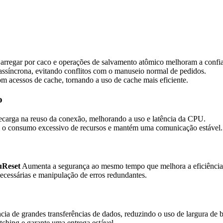
rregar por caco e operações de salvamento atômico melhoram a confiab
assíncrona, evitando conflitos com o manuseio normal de pedidos.
m acessos de cache, tornando a uso de cache mais eficiente.
o
carga na reuso da conexão, melhorando a uso e latência da CPU.
 o consumo excessivo de recursos e mantém uma comunicação estável.
uReset
Aumenta a segurança ao mesmo tempo que melhora a eficiência
cessárias e manipulação de erros redundantes.
cia de grandes transferências de dados, reduzindo o uso de largura de b
tching e garante uma entrega estável.