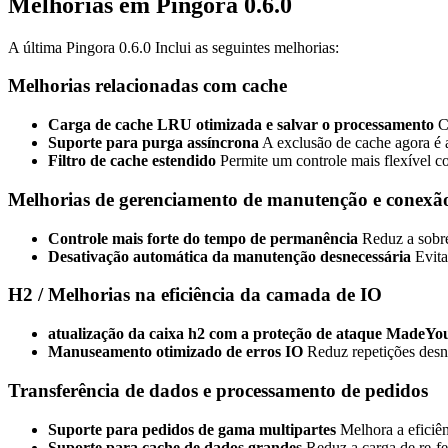
Melhorias em Pingora 0.6.0
A última Pingora 0.6.0 Inclui as seguintes melhorias:
Melhorias relacionadas com cache
Carga de cache LRU otimizada e salvar o processamento
Ca
Suporte para purga assíncrona
A exclusão de cache agora é 
Filtro de cache estendido
Permite um controle mais flexível co
Melhorias de gerenciamento de manutenção e conexã
Controle mais forte do tempo de permanência
Reduz a sobre
Desativação automática da manutenção desnecessária
Evita
H2 / Melhorias na eficiência da camada de IO
atualização da caixa h2 com a proteção de ataque MadeYo
Manuseamento otimizado de erros IO
Reduz repetições desne
Transferência de dados e processamento de pedidos
Suporte para pedidos de gama multipartes
Melhora a eficiên
Suporte para cache de dados grandes
Reduz a carga de re-fe