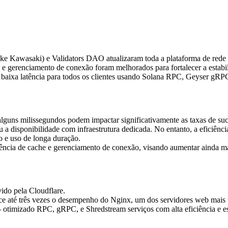
Kawasaki) e Validators DAO atualizaram toda a plataforma de rede d
 e gerenciamento de conexão foram melhorados para fortalecer a estabil
 baixa latência para todos os clientes usando Solana RPC, Geyser gRP
lguns milissegundos podem impactar significativamente as taxas de suc
u a disponibilidade com infraestrutura dedicada. No entanto, a eficiênc
o e uso de longa duração.
iciência de cache e gerenciamento de conexão, visando aumentar ainda ma
ido pela Cloudflare.
e até três vezes o desempenho do Nginx, um dos servidores web mais u
otimizado RPC, gRPC, e Shredstream serviços com alta eficiência e es