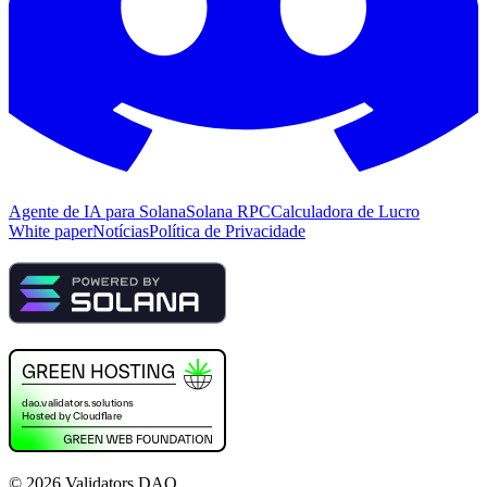
Agente de IA para Solana
Solana RPC
Calculadora de Lucro
White paper
Notícias
Política de Privacidade
©
2026
Validators DAO