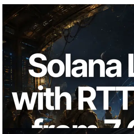
2026.08.05
ERPC expande a Solana Leader Slot API
com medição de ping a partir de 7 regiões
globais — Validators Information API
também lançada
Ler este artigo