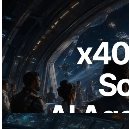
2026.07.04
ERPC lança Solana RPC com suporte a
x402 — A era em que agentes de IA
pagam sob demanda pelas APIs de que
precisam
Ler este artigo