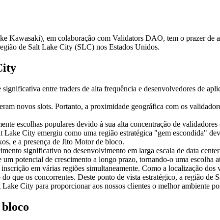
awasaki), em colaboração com Validators DAO, tem o prazer de anun
região de Salt Lake City (SLC) nos Estados Unidos.
City
significativa entre traders de alta frequência e desenvolvedores de ap
eram novos slots. Portanto, a proximidade geográfica com os validadore
nte escolhas populares devido à sua alta concentração de validadores 
 Salt Lake City emergiu como uma região estratégica "gem escondida" d
os, e a presença de Jito Motor de bloco.
mento significativo no desenvolvimento em larga escala de data center
s e um potencial de crescimento a longo prazo, tornando-o uma escolha 
inscrição em várias regiões simultaneamente. Como a localização dos va
o que os concorrentes. Deste ponto de vista estratégico, a região de S
 Lake City para proporcionar aos nossos clientes o melhor ambiente pos
 bloco