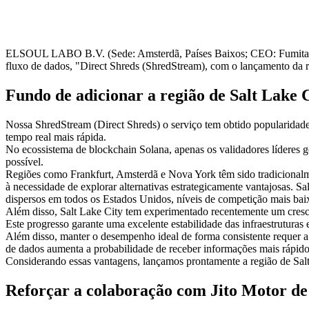
ELSOUL LABO B.V. (Sede: Amsterdã, Países Baixos; CEO: Fumitake K
fluxo de dados, "Direct Shreds (ShredStream), com o lançamento da 
Fundo de adicionar a região de Salt Lake 
Nossa ShredStream (Direct Shreds) o serviço tem obtido popularidade 
tempo real mais rápida.
No ecossistema de blockchain Solana, apenas os validadores líderes g
possível.
Regiões como Frankfurt, Amsterdã e Nova York têm sido tradicionalme
à necessidade de explorar alternativas estrategicamente vantajosas.
dispersos em todos os Estados Unidos, níveis de competição mais baix
Além disso, Salt Lake City tem experimentado recentemente um cresci
Este progresso garante uma excelente estabilidade das infraestrutura
Além disso, manter o desempenho ideal de forma consistente requer a 
de dados aumenta a probabilidade de receber informações mais rápido d
Considerando essas vantagens, lançamos prontamente a região de Salt
Reforçar a colaboração com Jito Motor de