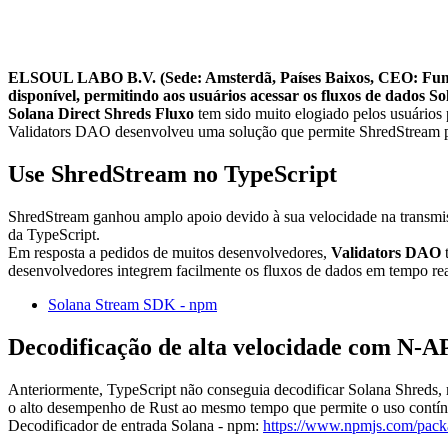
ELSOUL LABO B.V. (Sede: Amsterdã, Países Baixos, CEO: Fumita
disponível, permitindo aos usuários acessar os fluxos de dados S
Solana Direct Shreds Fluxo
tem sido muito elogiado pelos usuários
Validators DAO desenvolveu uma solução que permite ShredStream p
Use ShredStream no TypeScript
ShredStream ganhou amplo apoio devido à sua velocidade na transmiss
da TypeScript.
Em resposta a pedidos de muitos desenvolvedores,
Validators DAO
t
desenvolvedores integrem facilmente os fluxos de dados em tempo rea
Solana Stream SDK - npm
Decodificação de alta velocidade com N-A
Anteriormente, TypeScript não conseguia decodificar Solana Shreds
o alto desempenho de Rust ao mesmo tempo que permite o uso contín
Decodificador de entrada Solana - npm:
https://www.npmjs.com/packa