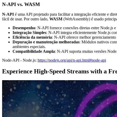
N-API vs. WASM
N-API
é uma API projetado para facilitar a integração eficiente e di
fácil de usar. Por outro lado,
WASM
(WebAssembly) é usado principal
Desempenho
: N-API fornece conexões diretas entre Node.js
Integração Simples
: N-API integra eficientemente Node.js co
Eficiência da memória
: N-API oferece melhor gerenciamento
Depuração e manutenção melhoradas
: Módulos nativos con
ambientes especiais.
Compatibilidade Ampla
: N-API suporta muitas versões Node.
Node-API - Node.js:
https://nodejs.org/api/n-api.html#node-api
Experience High-Speed Streams with a Fre