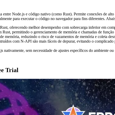
reta entre Node.js e código nativo (como Rust). Permite conexões de al
mente para executar o código no navegador para fins diferentes. Abaix
 e Rust, oferecendo melhor desempenho com sobrecarga inferior em c
m Rust, permitindo o gerenciamento de memória e chamadas de função s
 de memória, reduzindo o risco de vazamentos de memória e coleta d
struídos com N-API são mais fáceis de depurar, evitando o complic
js nativamente, sem necessidade de ajustes específicos do ambiente ou 
e Trial