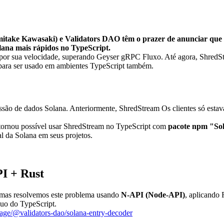
ke Kawasaki) e Validators DAO têm o prazer de anunciar que o 
olana mais rápidos no TypeScript.
 por sua velocidade, superando Geyser gRPC Fluxo. Até agora, ShredSt
ara ser usado em ambientes TypeScript também.
ão de dados Solana. Anteriormente, ShredStream Os clientes só estava
ornou possível usar ShredStream no TypeScript com
pacote npm "Sol
l da Solana em seus projetos.
PI + Rust
, mas resolvemos este problema usando
N-API (Node-API)
, aplicando 
uo do TypeScript.
ge/@validators-dao/solana-entry-decoder