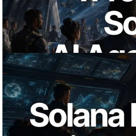
ERPC lança Solana RPC com suporte a
x402 — A era em que agentes de IA
pagam sob demanda pelas APIs de que
precisam
Ler este artigo
2026.05.24