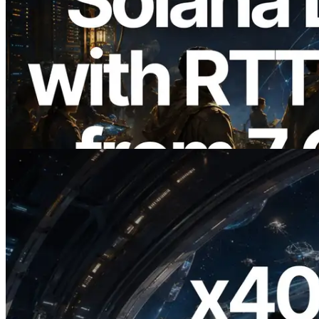
2026.08.05
ERPC expande a Solana Leader Slot API
com medição de ping a partir de 7 regiões
globais — Validators Information API
também lançada
Ler este artigo
2026.07.04