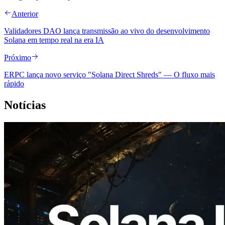
Anterior
Validadores DAO lança transmissão ao vivo do desenvolvimento
Solana em tempo real na era IA
Próximo
ERPC lança novo serviço "Solana Direct Shreds" — O fluxo mais
rápido
Notícias