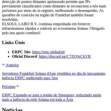
detecção de pontos distantes aprimorado permite que IPs
previamente classificados como distantes se reconectem a nós mais
próximos por meio do re-registro, melhorando o desempenho. As
questões de conexão na região de Frankfurt também foram
resolvidas.
ELSOUL LABO B.V. continua empenhada em fornecer
infraestruturas rápidas e estáveis ao ecossistema Solana. Obrigado
pelo seu apoio contínuo!
Links Úteis
ERPC Site
:
https://erpc.global/pt/
Oficial Discord
:
https://discord.gg/C7ZQSrCkYR
Anterior
Servidores Frankfurt Solana dApp vendidos no dia de lançamento,
latência ERPC melhorado para 5ms
Próximo
ERPC Expande-se para a região de Singapura, reduzindo ainda
mais a latência da rede Solana em toda a Ásia
Notícias