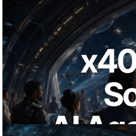
2026.07.04
ERPC lança Solana RPC com suporte a
x402 — A era em que agentes de IA
pagam sob demanda pelas APIs de que
precisam
Ler este artigo