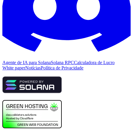
Agente de IA para Solana
Solana RPC
Calculadora de Lucro
White paper
Notícias
Política de Privacidade