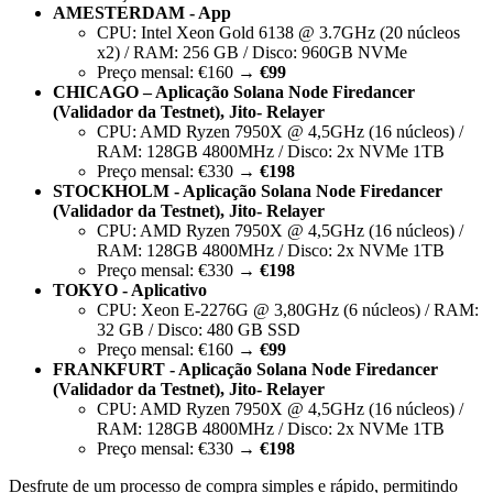
AMESTERDAM - App
CPU: Intel Xeon Gold 6138 @ 3.7GHz (20 núcleos
x2) / RAM: 256 GB / Disco: 960GB NVMe
Preço mensal: €160 →
€99
CHICAGO – Aplicação Solana Node Firedancer
(Validador da Testnet), Jito- Relayer
CPU: AMD Ryzen 7950X @ 4,5GHz (16 núcleos) /
RAM: 128GB 4800MHz / Disco: 2x NVMe 1TB
Preço mensal: €330 →
€198
STOCKHOLM - Aplicação Solana Node Firedancer
(Validador da Testnet), Jito- Relayer
CPU: AMD Ryzen 7950X @ 4,5GHz (16 núcleos) /
RAM: 128GB 4800MHz / Disco: 2x NVMe 1TB
Preço mensal: €330 →
€198
TOKYO - Aplicativo
CPU: Xeon E-2276G @ 3,80GHz (6 núcleos) / RAM:
32 GB / Disco: 480 GB SSD
Preço mensal: €160 →
€99
FRANKFURT - Aplicação Solana Node Firedancer
(Validador da Testnet), Jito- Relayer
CPU: AMD Ryzen 7950X @ 4,5GHz (16 núcleos) /
RAM: 128GB 4800MHz / Disco: 2x NVMe 1TB
Preço mensal: €330 →
€198
Desfrute de um processo de compra simples e rápido, permitindo