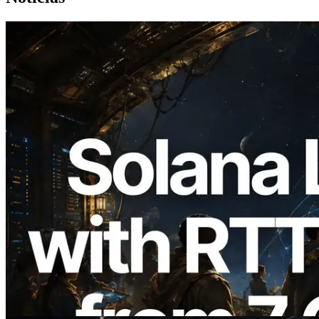
2026.08.05
ERPC expande a Solana Leader Slot API
com medição de ping a partir de 7 regiões
globais — Validators Information API
também lançada
Ler este artigo