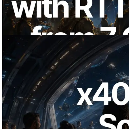
com medição de ping a partir de 7 regiões
globais — Validators Information API
também lançada
Ler este artigo
2026.07.04
ERPC lança Solana RPC com suporte a
x402 — A era em que agentes de IA