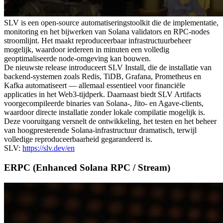
SLV is een open-source automatiseringstoolkit die de implementatie,
monitoring en het bijwerken van Solana validators en RPC-nodes
stroomlijnt. Het maakt reproduceerbaar infrastructuurbeheer
mogelijk, waardoor iedereen in minuten een volledig
geoptimaliseerde node-omgeving kan bouwen.
De nieuwste release introduceert SLV Install, die de installatie van
backend-systemen zoals Redis, TiDB, Grafana, Prometheus en
Kafka automatiseert — allemaal essentieel voor financiële
applicaties in het Web3-tijdperk. Daarnaast biedt SLV Artifacts
voorgecompileerde binaries van Solana-, Jito- en Agave-clients,
waardoor directe installatie zonder lokale compilatie mogelijk is.
Deze vooruitgang versnelt de ontwikkeling, het testen en het beheer
van hoogpresterende Solana-infrastructuur dramatisch, terwijl
volledige reproduceerbaarheid gegarandeerd is.
SLV:
https://slv.dev/en
ERPC (Enhanced Solana RPC / Stream)