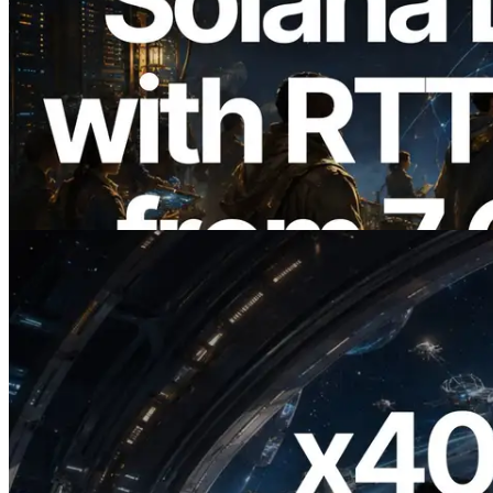
2026.08.05
ERPC Breidt Solana Leader Slot API Uit
met Pingmeting vanuit 7 Wereldwijde
Regio’s — Validators Information API
Ook Gelanceerd
Lees dit artikel
2026.07.04