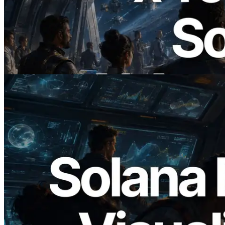
ERPC Lanceert x402-Enabled Solana
RPC — Het Tijdperk Waarin AI Agents
On Demand Voor API's Betalen
Lees dit artikel
2026.05.24
Validators Solutions lanceert Solana