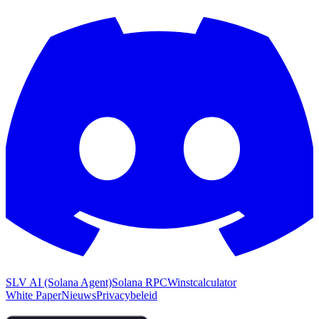
SLV AI (Solana Agent)
Solana RPC
Winstcalculator
White Paper
Nieuws
Privacybeleid