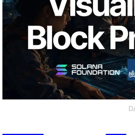
Block Analyzer — blockproductietijd per
slot en de toegewezen validator
gevisualiseerd
Lees dit artikel
Meer laden