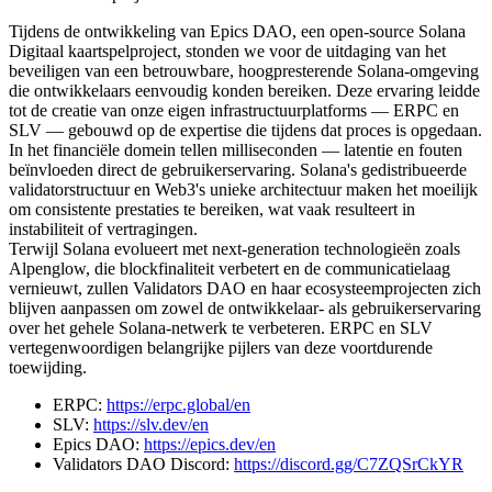
Tijdens de ontwikkeling van Epics DAO, een open-source Solana
Digitaal kaartspelproject, stonden we voor de uitdaging van het
beveiligen van een betrouwbare, hoogpresterende Solana-omgeving
die ontwikkelaars eenvoudig konden bereiken. Deze ervaring leidde
tot de creatie van onze eigen infrastructuurplatforms — ERPC en
SLV — gebouwd op de expertise die tijdens dat proces is opgedaan.
In het financiële domein tellen milliseconden — latentie en fouten
beïnvloeden direct de gebruikerservaring. Solana's gedistribueerde
validatorstructuur en Web3's unieke architectuur maken het moeilijk
om consistente prestaties te bereiken, wat vaak resulteert in
instabiliteit of vertragingen.
Terwijl Solana evolueert met next-generation technologieën zoals
Alpenglow, die blockfinaliteit verbetert en de communicatielaag
vernieuwt, zullen Validators DAO en haar ecosysteemprojecten zich
blijven aanpassen om zowel de ontwikkelaar- als gebruikerservaring
over het gehele Solana-netwerk te verbeteren. ERPC en SLV
vertegenwoordigen belangrijke pijlers van deze voortdurende
toewijding.
ERPC:
https://erpc.global/en
SLV:
https://slv.dev/en
Epics DAO:
https://epics.dev/en
Validators DAO Discord:
https://discord.gg/C7ZQSrCkYR