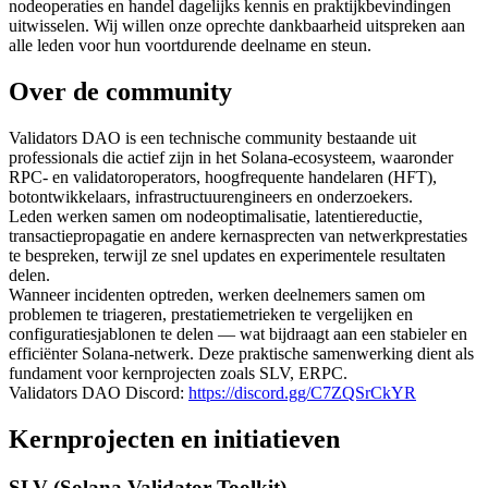
nodeoperaties en handel dagelijks kennis en praktijkbevindingen
uitwisselen. Wij willen onze oprechte dankbaarheid uitspreken aan
alle leden voor hun voortdurende deelname en steun.
Over de community
Validators DAO is een technische community bestaande uit
professionals die actief zijn in het Solana-ecosysteem, waaronder
RPC- en validatoroperators, hoogfrequente handelaren (HFT),
botontwikkelaars, infrastructuurengineers en onderzoekers.
Leden werken samen om nodeoptimalisatie, latentiereductie,
transactiepropagatie en andere kernasprecten van netwerkprestaties
te bespreken, terwijl ze snel updates en experimentele resultaten
delen.
Wanneer incidenten optreden, werken deelnemers samen om
problemen te triageren, prestatiemetrieken te vergelijken en
configuratiesjablonen te delen — wat bijdraagt aan een stabieler en
efficiënter Solana-netwerk. Deze praktische samenwerking dient als
fundament voor kernprojecten zoals SLV, ERPC.
Validators DAO Discord:
https://discord.gg/C7ZQSrCkYR
Kernprojecten en initiatieven
SLV (Solana Validator Toolkit)