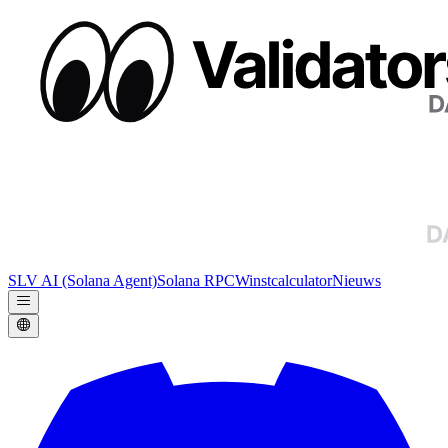
SLV AI (Solana Agent)
Solana RPC
Winstcalculator
Nieuws