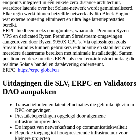
endpoints integreert in één enkele zero-distance architectuur,
waardoor latentie over het Solana-netwerk wordt geminimaliseerd.
Elke regio werkt binnen hetzelfde netwerk als Jito Block Engine,
wat externe routering elimineert en ultra-lage latentieprestaties
bereikt.
ERPC biedt een reeks configuraties, waaronder Premium Ryzen
VPS en dedicated Ryzen Premium Shredstream-omgevingen
aangedreven door Ryzen 9950X CPU's. Via oplossingen zoals
Stream Bundles kunnen gebruikers redundantie en stabiliteit over
meerdere datastreams bereiken met minimale installatietijd. Samen
positioneren deze functies ERPC als een kern-infrastructuurlaag die
realtime Solana-handel en datalevering ondersteunt.
ERPC:
https://erpc.global/en
Uitdagingen die SLV, ERPC en Validators
DAO aanpakken
Transactiefouten en latentiefluctuaties die gebruikelijk zijn in
RPC-omgevingen
Prestatiebeperkingen opgelegd door algemene
infrastructuurproviders
De impact van netwerkafstand op communicatiekwaliteit
Beperkte toegang tot hoogpresterende infrastructuur voor
kleinere projecten