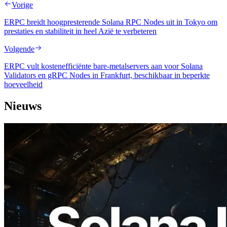
Vorige
ERPC breidt hoogpresterende Solana RPC Nodes uit in Tokyo om
prestaties en stabiliteit in heel Azië te verbeteren
Volgende
ERPC vult kostenefficiënte bare-metalservers aan voor Solana
Validators en gRPC Nodes in Frankfurt, beschikbaar in beperkte
hoeveelheid
Nieuws