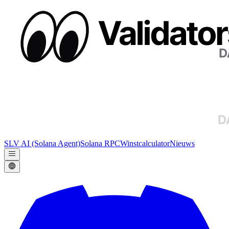
SLV AI (Solana Agent)
Solana RPC
Winstcalculator
Nieuws