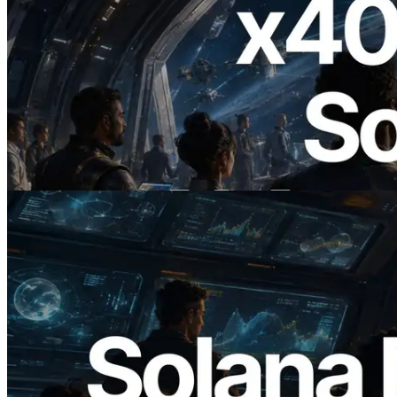
2026.07.04
ERPC Lanceert x402-Enabled Solana
RPC — Het Tijdperk Waarin AI Agents
On Demand Voor API's Betalen
Lees dit artikel