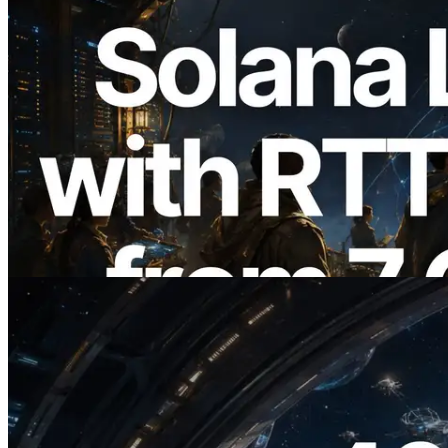
2026.08.05
ERPC Breidt Solana Leader Slot API Uit
met Pingmeting vanuit 7 Wereldwijde
Regio’s — Validators Information API
Ook Gelanceerd
Lees dit artikel