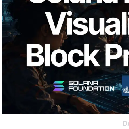
2026.05.24
Validators Solutions lanceert Solana
Block Analyzer — blockproductietijd per
slot en de toegewezen validator
gevisualiseerd
Lees dit artikel
Meer laden