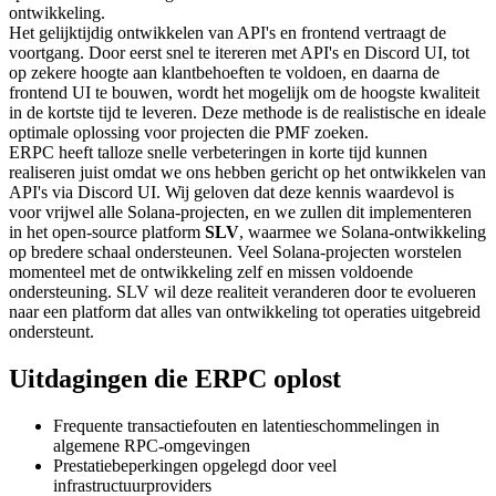
ontwikkeling.
Het gelijktijdig ontwikkelen van API's en frontend vertraagt de
voortgang. Door eerst snel te itereren met API's en Discord UI, tot
op zekere hoogte aan klantbehoeften te voldoen, en daarna de
frontend UI te bouwen, wordt het mogelijk om de hoogste kwaliteit
in de kortste tijd te leveren. Deze methode is de realistische en ideale
optimale oplossing voor projecten die PMF zoeken.
ERPC heeft talloze snelle verbeteringen in korte tijd kunnen
realiseren juist omdat we ons hebben gericht op het ontwikkelen van
API's via Discord UI. Wij geloven dat deze kennis waardevol is
voor vrijwel alle Solana-projecten, en we zullen dit implementeren
in het open-source platform
SLV
, waarmee we Solana-ontwikkeling
op bredere schaal ondersteunen. Veel Solana-projecten worstelen
momenteel met de ontwikkeling zelf en missen voldoende
ondersteuning. SLV wil deze realiteit veranderen door te evolueren
naar een platform dat alles van ontwikkeling tot operaties uitgebreid
ondersteunt.
Uitdagingen die ERPC oplost
Frequente transactiefouten en latentieschommelingen in
algemene RPC-omgevingen
Prestatiebeperkingen opgelegd door veel
infrastructuurproviders