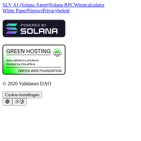
SLV AI (Solana Agent)
Solana RPC
Winstcalculator
White Paper
Nieuws
Privacybeleid
©
2026
Validators DAO
Cookie-instellingen