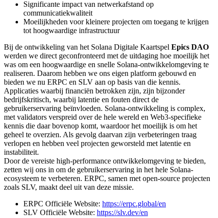
Significante impact van netwerkafstand op
communicatiekwaliteit
Moeilijkheden voor kleinere projecten om toegang te krijgen
tot hoogwaardige infrastructuur
Bij de ontwikkeling van het Solana Digitale Kaartspel
Epics DAO
werden we direct geconfronteerd met de uitdaging hoe moeilijk het
was om een hoogwaardige en snelle Solana-ontwikkelomgeving te
realiseren. Daarom hebben we ons eigen platform gebouwd en
bieden we nu ERPC en SLV aan op basis van die kennis.
Applicaties waarbij financiën betrokken zijn, zijn bijzonder
bedrijfskritisch, waarbij latentie en fouten direct de
gebruikerservaring beïnvloeden. Solana-ontwikkeling is complex,
met validators verspreid over de hele wereld en Web3-specifieke
kennis die daar bovenop komt, waardoor het moeilijk is om het
geheel te overzien. Als gevolg daarvan zijn verbeteringen traag
verlopen en hebben veel projecten geworsteld met latentie en
instabiliteit.
Door de vereiste high-performance ontwikkelomgeving te bieden,
zetten wij ons in om de gebruikerservaring in het hele Solana-
ecosysteem te verbeteren. ERPC, samen met open-source projecten
zoals SLV, maakt deel uit van deze missie.
ERPC Officiële Website:
https://erpc.global/en
SLV Officiële Website:
https://slv.dev/en