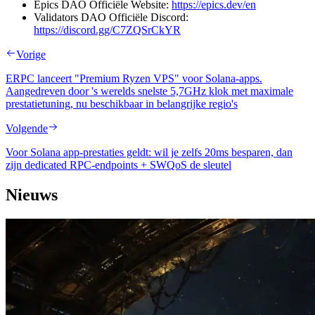
Epics DAO Officiële Website:
https://epics.dev/en
Validators DAO Officiële Discord:
https://discord.gg/C7ZQSrCkYR
Vorige
ERPC lanceert "Premium Ryzen VPS" voor Solana-apps.
Aangedreven door 's werelds snelste 5,7GHz klok met maximale
prestatietuning, nu beschikbaar in belangrijke regio's
Volgende
Voor Solana app-prestaties geldt: wil je zelfs 20ms besparen, dan
zijn dedicated RPC-endpoints + SWQoS de sleutel
Nieuws