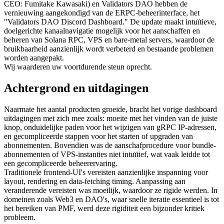
CEO: Fumitake Kawasaki) en Validators DAO hebben de
vernieuwing aangekondigd van de ERPC-beheerinterface, het
"Validators DAO Discord Dashboard." De update maakt intuïtieve,
doelgerichte kanaalnavigatie mogelijk voor het aanschaffen en
beheren van Solana RPC, VPS en bare-metal servers, waardoor de
bruikbaarheid aanzienlijk wordt verbeterd en bestaande problemen
worden aangepakt.
Wij waarderen uw voortdurende steun oprecht.
Achtergrond en uitdagingen
Naarmate het aantal producten groeide, bracht het vorige dashboard
uitdagingen met zich mee zoals: moeite met het vinden van de juiste
knop, onduidelijke paden voor het wijzigen van gRPC IP-adressen,
en gecompliceerde stappen voor het starten of upgraden van
abonnementen. Bovendien was de aanschafprocedure voor bundle-
abonnementen of VPS-instanties niet intuïtief, wat vaak leidde tot
een gecompliceerde beheerervaring.
Traditionele frontend-UI's vereisten aanzienlijke inspanning voor
layout, rendering en data-fetching timing. Aanpassing aan
veranderende vereisten was moeilijk, waardoor ze rigide werden. In
domeinen zoals Web3 en DAO's, waar snelle iteratie essentieel is tot
het bereiken van PMF, werd deze rigiditeit een bijzonder kritiek
probleem.