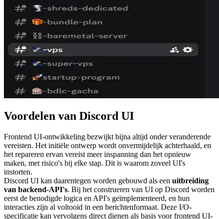
Voordelen van Discord UI
Frontend UI-ontwikkeling bezwijkt bijna altijd onder veranderende
vereisten. Het initiële ontwerp wordt onvermijdelijk achterhaald, en
het repareren ervan vereist meer inspanning dan het opnieuw
maken, met risico's bij elke stap. Dit is waarom zoveel UI's
instorten.
Discord UI kan daarentegen worden gebouwd als een
uitbreiding
van backend-API's
. Bij het construeren van UI op Discord worden
eerst de benodigde logica en API's geïmplementeerd, en hun
interacties zijn al voltooid in een berichtenformaat. Deze I/O-
specificatie kan vervolgens direct dienen als basis voor frontend UI-