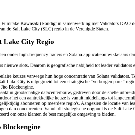
itake Kawasaki) kondigt in samenwerking met Validators DAO de ui
an de Salt Lake City (SLC) regio in de Verenigde Staten.
t Lake City Regio
en onder high-frequency traders en Solana-applicatieontwikkelaars dan
s nieuwe slots. Daarom is geografische nabijheid tot leader validators
pulaire keuzes vanwege hun hoge concentratie van Solana validators. 
lt Lake City is uitgegroeid tot een strategische "verborgen parel" regio
 Jito Blockengine.
aakt in grootschalige datacenterbouw, gedreven door de snelle uitbrei
aardoor het een aantrekkelijke keuze is vanuit middellang- tot langetermi
gelijktijdig abonneren op meerdere regio's. Aangezien de locatie van le
gen dan concurrenten. Vanuit dit strategische oogpunt is de Salt Lake 
ceerd om onze klanten de best mogelijke omgeving te bieden.
o Blockengine