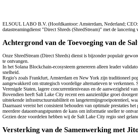
ELSOUL LABO B.V. (Hoofdkantoor: Amsterdam, Nederland; CEO: Fum
datastreamingdienst "Direct Shreds (ShredStream)" met de lancering v
Achtergrond van de Toevoeging van de Sal
Onze ShredStream (Direct Shreds) dienst is bijzonder populair geword
te ontvangen.
In het Solana Blockchain-ecosysteem genereren alleen leader validator
snelheid.
Regio's zoals Frankfurt, Amsterdam en New York zijn traditioneel po
aangewakkerd om strategisch voordelige alternatieven te verkennen. Sa
Verenigde Staten, lagere concurrentieniveaus en de aanwezigheid van
Bovendien heeft Salt Lake City recent een aanzienlijke groei doorgem
uitstekende infrastructuurstabiliteit en langetermijngroeipotentieel, w
Daarnaast vereist het consistent behouden van optimale prestaties het 
meerdere dataontvangstpunten de kans om informatie sneller te ontvan
Gezien deze voordelen hebben wij de Salt Lake City regio snel gelan
Versterking van de Samenwerking met Jit