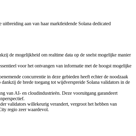
tbreiding aan van haar marktleidende Solana dedicated
kzij de mogelijkheid om realtime data op de snelst mogelijke manier
 essentieel voor het ontvangen van informatie met de hoogst mogelijke
Toenemende concurrentie in deze gebieden heeft echter de noodzaak
 dankzij de brede toegang tot wijdverspreide Solana validators in de
ding van AI- en cloudindustrieën. Deze vooruitgang garandeert
jnperspectief.
ader validators willekeurig verandert, vergroot het hebben van
City regio zeer waardevol.