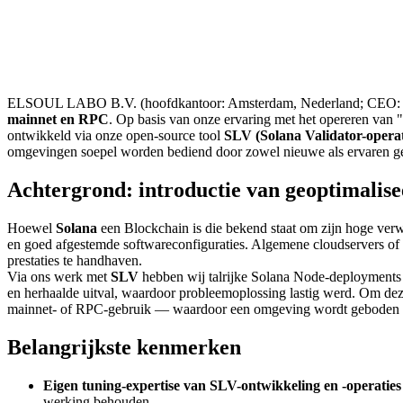
ELSOUL LABO B.V. (hoofdkantoor: Amsterdam, Nederland; CEO: Fum
mainnet en RPC
. Op basis van onze ervaring met het opereren van 
ontwikkeld via onze open-source tool
SLV (Solana Validator-operat
omgevingen soepel worden bediend door zowel nieuwe als ervaren ge
Achtergrond: introductie van geoptimalise
Hoewel
Solana
een Blockchain is die bekend staat om zijn hoge verw
en goed afgestemde softwareconfiguraties. Algemene cloudservers of
prestaties te handhaven.
Via ons werk met
SLV
hebben wij talrijke Solana Node-deployments on
en herhaalde uitval, waardoor probleemoplossing lastig werd. Om de
mainnet- of RPC-gebruik — waardoor een omgeving wordt geboden die
Belangrijkste kenmerken
Eigen tuning-expertise van SLV-ontwikkeling en -operaties
werking behouden.