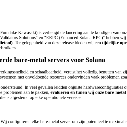
itake Kawasaki) is verheugd de lancering aan te kondigen van on
"Validators Solutions" en "ERPC (Enhanced Solana RPC)" hebben wij hig
ietool)
. Ter gelegenheid van deze release bieden wij een
tijdelijke o
bruikers.
erde bare-metal servers voor Solana
erkingssnelheid en schaalbaarheid, vereist het volledig benutten van z
 systemen met onvoldoende resources ondervinden vaak problemen zoals
dersteund. In veel gevallen leidden onjuiste hardwareconfiguraties of s
ze problemen aan te pakken,
evalueren en tunen wij onze bare-metal 
 is afgestemd op elke operationele vereiste.
Wij configureren elke bare-metal server om zijn potentieel te maximali