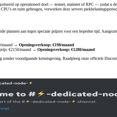
goriseerd op operationeel doel — testnet, mainnet of RPC — zodat u de 
 CPU's en ruim geheugen, verwerken deze servers piekbelastingsperiod
nde plannen aan tegen speciale prijzen voor een beperkte tijd. Aangezi
330/maand →
Openingsverkoop: €198/maand
 prijs: €2150/maand →
Openingsverkoop: €1280/maand
ng zonder voorafgaande kennisgeving. Raadpleeg onze officiele Discord