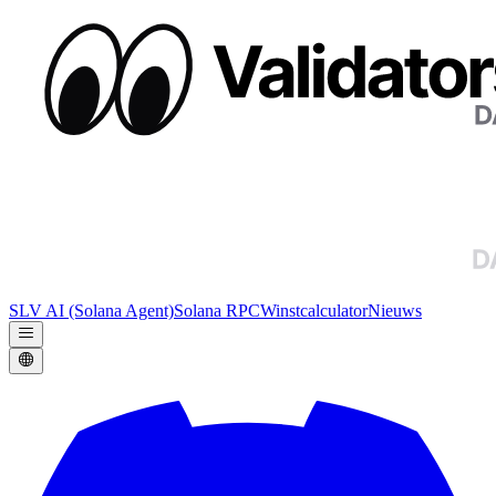
SLV AI (Solana Agent)
Solana RPC
Winstcalculator
Nieuws