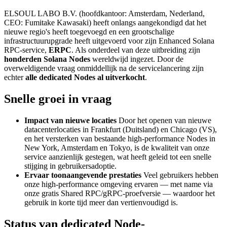
ELSOUL LABO B.V. (hoofdkantoor: Amsterdam, Nederland,
CEO: Fumitake Kawasaki) heeft onlangs aangekondigd dat het
nieuwe regio's heeft toegevoegd en een grootschalige
infrastructuurupgrade heeft uitgevoerd voor zijn Enhanced Solana
RPC-service,
ERPC
. Als onderdeel van deze uitbreiding zijn
honderden Solana Nodes
wereldwijd ingezet. Door de
overweldigende vraag onmiddellijk na de servicelancering zijn
echter
alle dedicated Nodes al uitverkocht
.
Snelle groei in vraag
Impact van nieuwe locaties
Door het openen van nieuwe
datacenterlocaties in Frankfurt (Duitsland) en Chicago (VS),
en het versterken van bestaande high-performance Nodes in
New York, Amsterdam en Tokyo, is de kwaliteit van onze
service aanzienlijk gestegen, wat heeft geleid tot een snelle
stijging in gebruikersadoptie.
Ervaar toonaangevende prestaties
Veel gebruikers hebben
onze high-performance omgeving ervaren — met name via
onze gratis Shared RPC/gRPC-proefversie — waardoor het
gebruik in korte tijd meer dan vertienvoudigd is.
Status van dedicated Node-