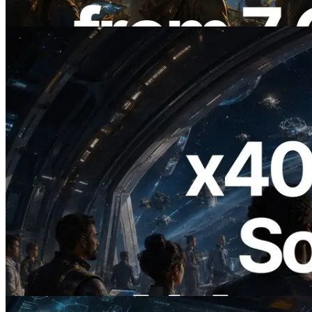
Lees dit artikel
2026.07.04
ERPC Lanceert x402-Enabled Solana
RPC — Het Tijdperk Waarin AI Agents
On Demand Voor API's Betalen
Lees dit artikel