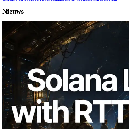
Nieuws
2026.08.05
ERPC Breidt Solana Leader Slot API Uit
met Pingmeting vanuit 7 Wereldwijde
Regio’s — Validators Information API
Ook Gelanceerd