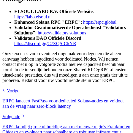
ELSOUL LABO B.V. Officiele Website
:
https://labo.elsoul.nl
Enhanced Solana RPC "ERPC"
:
https://erpc.global
Validator Geautomatiseerde Operatiedienst "Validators
Solutions"
:
https://validators.solutions
Validators DAO Officiele Discord
:
https://discord.gg/C7ZQSrCkYR
Onze excuses voor eventueel ongemak voor degenen die al een
aanvraag hebben ingediend voor dedicated Nodes. Wij nemen
contact met u op in volgorde zodra nieuwe capaciteit beschikbaar
komt. In de tussentijd behouden onze Shared RPC/gRPC-diensten
uitstekende prestaties, dus wij moedigen u aan onze gratis tier uit te
proberen. Bedankt voor uw voortdurende steun voor ERPC.
Vorige
ERPC lanceert FastPass voor dedicated Solana-nodes en voldoet
aan de vraag naar zero-block latency
Volgende
ERPC kondigt grote uitbreiding aan met nieuwe regio's Frankfurt en
Chicago en evolueert naar schaalbare en robuuste infrastructuur