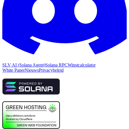
SLV AI (Solana Agent)
Solana RPC
Winstcalculator
White Paper
Nieuws
Privacybeleid