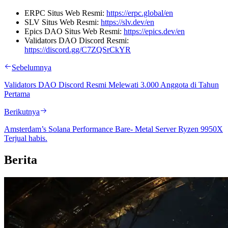
ERPC Situs Web Resmi:
https://erpc.global/en
SLV Situs Web Resmi:
https://slv.dev/en
Epics DAO Situs Web Resmi:
https://epics.dev/en
Validators DAO Discord Resmi:
https://discord.gg/C7ZQSrCkYR
Sebelumnya
Validators DAO Discord Resmi Melewati 3.000 Anggota di Tahun
Pertama
Berikutnya
Amsterdam’s Solana Performance Bare- Metal Server Ryzen 9950X
Terjual habis.
Berita