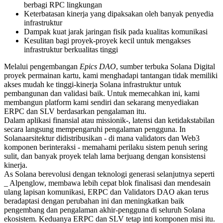
berbagi RPC lingkungan
Keterbatasan kinerja yang dipaksakan oleh banyak penyedia
infrastruktur
Dampak kuat jarak jaringan fisik pada kualitas komunikasi
Kesulitan bagi proyek-proyek kecil untuk mengakses
infrastruktur berkualitas tinggi
Melalui pengembangan
Epics DAO
, sumber terbuka Solana Digital
proyek permainan kartu, kami menghadapi tantangan tidak memiliki
akses mudah ke tinggi-kinerja Solana infrastruktur untuk
pembangunan dan validasi baik. Untuk memecahkan ini, kami
membangun platform kami sendiri dan sekarang menyediakan
ERPC dan SLV berdasarkan pengalaman itu.
Dalam aplikasi finansial atau missionik-, latensi dan ketidakstabilan
secara langsung mempengaruhi pengalaman pengguna. In
Solanaarsitektur didistribusikan - di mana validators dan Web3
komponen berinteraksi - memahami perilaku sistem penuh sering
sulit, dan banyak proyek telah lama berjuang dengan konsistensi
kinerja.
As Solana berevolusi dengan teknologi generasi selanjutnya seperti
_ Alpenglow, membawa lebih cepat blok finalisasi dan mendesain
ulang lapisan komunikasi, ERPC dan Validators DAO akan terus
beradaptasi dengan perubahan ini dan meningkatkan baik
pengembang dan pengalaman akhir-pengguna di seluruh Solana
ekosistem. Keduanya ERPC dan SLV tetap inti komponen misi itu.