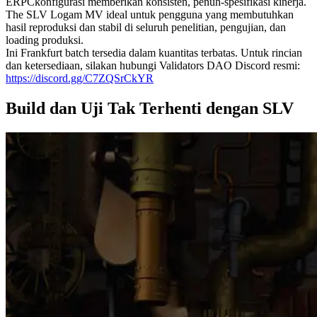
ERPCkonfigurasi memberikan konsisten, penuh-spesifikasi kinerja.
The SLV Logam MV ideal untuk pengguna yang membutuhkan
hasil reproduksi dan stabil di seluruh penelitian, pengujian, dan
loading produksi.
Ini Frankfurt batch tersedia dalam kuantitas terbatas. Untuk rincian
dan ketersediaan, silakan hubungi Validators DAO Discord resmi:
https://discord.gg/C7ZQSrCkYR
Build dan Uji Tak Terhenti dengan SLV