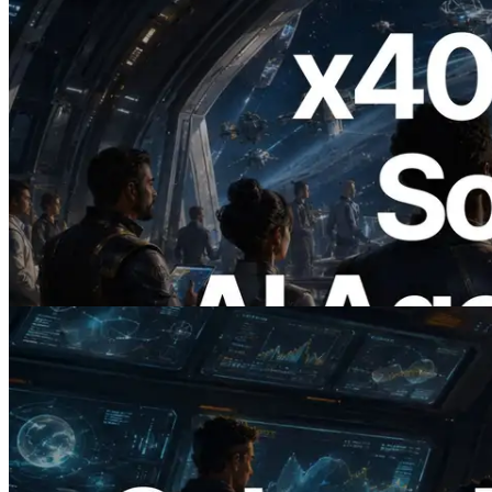
2026.07.04
ERPC Meluncurkan Solana RPC
Berbasis x402 — Era AI Agent
Membayar API yang Dibutuhkan Secara
On Demand
Baca artikel ini