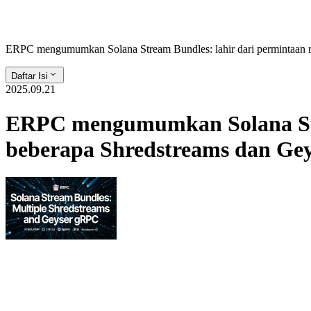
ERPC mengumumkan Solana Stream Bundles: lahir dari permintaan re
Daftar Isi
2025.09.21
ERPC mengumumkan Solana Strea
beberapa Shredstreams dan Gey