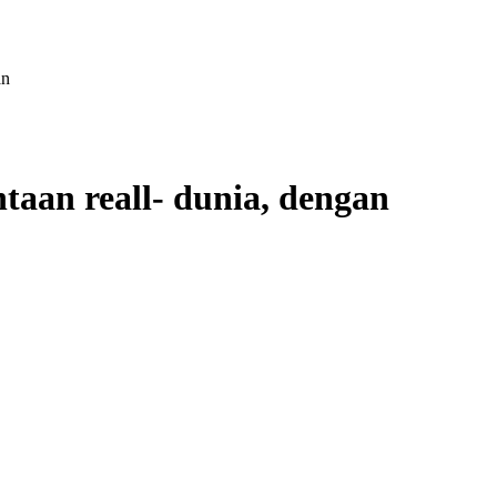
an
aan reall- dunia, dengan