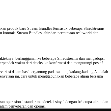
n produk baru Stream BundlesTermasuk beberapa Shredstreams
kontrak. Stream Bundles lahir dari permintaan realtworld dan
prakteknya, berlangganan ke beberapa Shredstreams dan mengadopsi
rpendek waktu dari deteksi ke konfirmasi dan mengurangi positif
ariasi dalam hasil tergantung pada saat ini, kadang-kadang A adalah
kenyataan ini, cara untuk menggabungkan beberapa aliran bersama
 operasional standar mendeteksi sinyal dengan beberapa aliran dan
alam penyebaran dan operasi.