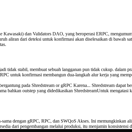
Kawasaki) dan Validators DAO, yang beroperasi ERPC, mengumumka
liran dari deteksi untuk konfirmasi akan diselesaikan di bawah satu 
tas.
jadi tidak stabil, membuat sebuah langganan pun tidak cukup. dalam 
n gRPC untuk konfirmasi membangun dua-langkah alur kerja yang mempe
bergantung pada Shredstream or gRPC Karena... Shredstream dapat berv
rsama bahkan outstep yang didedikasikan ShredstreamUntuk mengatasi 
ma-sama dengan gRPC, RPC, dan SWQoS Akses. Ini memungkinkan aliran
ia dari pengembangan melalui produksi, itu menjamin konsistensi d