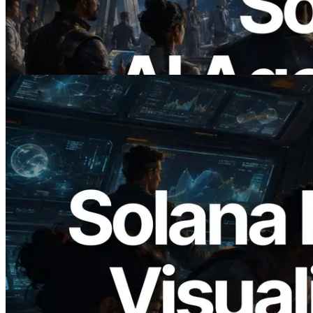
Membayar API yang Dibutuhkan Secara
On Demand
Baca artikel ini
2026.05.24
Validators Solutions Meluncurkan Solana
Block Analyzer — Memvisualisasikan
Waktu Produksi Blok per Slot dan