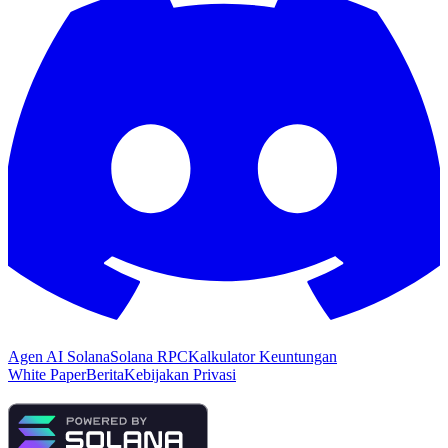
Agen AI Solana
Solana RPC
Kalkulator Keuntungan
White Paper
Berita
Kebijakan Privasi