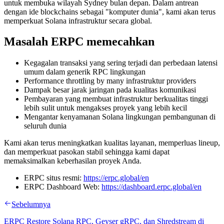
untuk membuka wilayah Sydney bulan depan. Dalam antrean
dengan ide blockchains sebagai "komputer dunia", kami akan terus
memperkuat Solana infrastruktur secara global.
Masalah ERPC memecahkan
Kegagalan transaksi yang sering terjadi dan perbedaan latensi
umum dalam generik RPC lingkungan
Performance throttling by many infrastruktur providers
Dampak besar jarak jaringan pada kualitas komunikasi
Pembayaran yang membuat infrastruktur berkualitas tinggi
lebih sulit untuk mengakses proyek yang lebih kecil
Mengantar kenyamanan Solana lingkungan pembangunan di
seluruh dunia
Kami akan terus meningkatkan kualitas layanan, memperluas lineup,
dan memperkuat pasokan stabil sehingga kami dapat
memaksimalkan keberhasilan proyek Anda.
ERPC situs resmi:
https://erpc.global/en
ERPC Dashboard Web:
https://dashboard.erpc.global/en
Sebelumnya
ERPC Restore Solana RPC, Geyser gRPC, dan Shredstream di