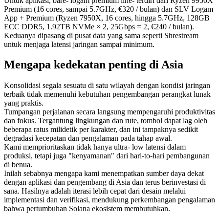
Untuk aplikasi, bare- logam premium line- terdiri dari Ryzen 9950X
Premium (16 cores, sampai 5.7GHz, €320 / bulan) dan SLV Logam
App + Premium (Ryzen 7950X, 16 cores, hingga 5.7GHz, 128GB
ECC DDR5, 1.92TB NVMe × 2, 25Gbps = 2, €240 / bulan).
Keduanya dipasang di pusat data yang sama seperti Shrestream
untuk menjaga latensi jaringan sampai minimum.
Mengapa kedekatan penting di Asia
Konsolidasi segala sesuatu di satu wilayah dengan kondisi jaringan
terbaik tidak memenuhi kebutuhan pengembangan perangkat lunak
yang praktis.
Tumpangan perjalanan secara langsung mempengaruhi produktivitas
dan fokus. Tergantung lingkungan dan rute, tombol dapat lag oleh
beberapa ratus milidetik per karakter, dan ini tampaknya sedikit
degradasi kecepatan dan pengalaman pada tahap awal.
Kami memprioritaskan tidak hanya ultra- low latensi dalam
produksi, tetapi juga "kenyamanan" dari hari-to-hari pembangunan
di benua.
Inilah sebabnya mengapa kami menempatkan sumber daya dekat
dengan aplikasi dan pengembang di Asia dan terus berinvestasi di
sana. Hasilnya adalah iterasi lebih cepat dari desain melalui
implementasi dan verifikasi, mendukung perkembangan pengalaman
bahwa pertumbuhan Solana ekosistem membutuhkan.