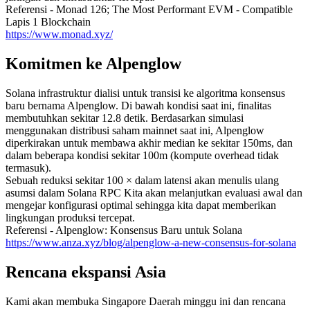
Referensi - Monad 126; The Most Performant EVM - Compatible
Lapis 1 Blockchain
https://www.monad.xyz/
Komitmen ke Alpenglow
Solana infrastruktur dialisi untuk transisi ke algoritma konsensus
baru bernama Alpenglow. Di bawah kondisi saat ini, finalitas
membutuhkan sekitar 12.8 detik. Berdasarkan simulasi
menggunakan distribusi saham mainnet saat ini, Alpenglow
diperkirakan untuk membawa akhir median ke sekitar 150ms, dan
dalam beberapa kondisi sekitar 100m (kompute overhead tidak
termasuk).
Sebuah reduksi sekitar 100 × dalam latensi akan menulis ulang
asumsi dalam Solana RPC Kita akan melanjutkan evaluasi awal dan
mengejar konfigurasi optimal sehingga kita dapat memberikan
lingkungan produksi tercepat.
Referensi - Alpenglow: Konsensus Baru untuk Solana
https://www.anza.xyz/blog/alpenglow-a-new-consensus-for-solana
Rencana ekspansi Asia
Kami akan membuka Singapore Daerah minggu ini dan rencana