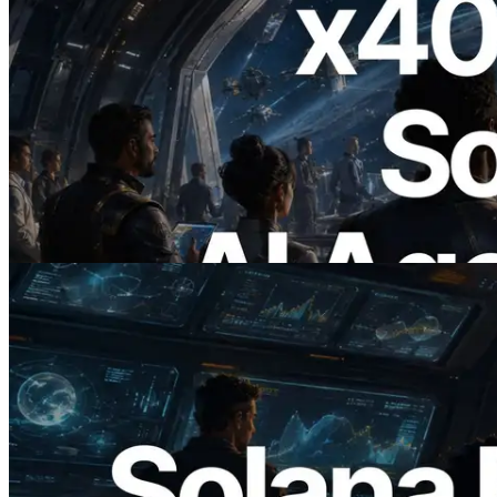
2026.07.04
ERPC Meluncurkan Solana RPC
Berbasis x402 — Era AI Agent
Membayar API yang Dibutuhkan Secara
On Demand
Baca artikel ini