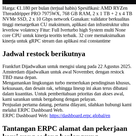
Harga: €1.180 per bulan (terjual habis) Spesifikasi: AMD RYZen
Threaddripper PRO 7975WX, 768 GB RAM, 2 x 1 TB + 2 x 4 TB
NVMe SSD, 2 x 10 Gbps network Gunakan: validator berkualitas
tinggi menargetkan CU maksimum, aplikasi dan infrastruktur ultra
leverlow volatency Fitur: Full Iverturbo high System multi None
core CPU untuk kinerja teoritis terbaik. 32 core memaksimalkan
kinerja untuk gRPC stream dan aplikasi real constantime
Jadwal restock berikutnya
Frankfurt Dijadwalkan untuk mengisi ulang pada 22 Agustus 2025.
Amsterdam dijadwalkan untuk awal November, dengan restock
TBD masa depan.
Mengamankan lingkungan turbo memerlukan pendinginan khusus,
kekuasaan, dan desain rak, sehingga lineup ini akan terus dibatasi
dalam kuantitas. Untuk pemberitahuan prioritas dan akses awal,
kami sarankan untuk bergabung dengan pelayan.
Penjualan pertama datang, pertama dilayani, silahkan hubungi kami
melalui ERPC Dashboard Web.
ERPC Dashboard Web:
https://dashboard.erpc.global/en
Tantangan ERPC alamat dan pekerjaan