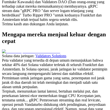
Fumitake Kawasaki) dan Validators DAO (Dan orang-orang yang
terhadap zakat mereka menunaikannya) membayarnya. gRPC
stream data "gRPC PRO "dan server logam telanjang yang
berdedikasi" Turbo Ripper PRO "untuk keduanya Frankfurt dan
Amsterdam telah terjual habis segera setelah rilis.
Terima kasih atas dukungan Anda lanjutan.
Mengapa mereka menjual keluar dengan
cepat
Solana data jaringan:
Validators Solutions
Peta validator yang tersedia di depan umum menunjukkan bahwa
sekitar 40% dari Solana validator terletak di seluruh Frankfurt dan
Amsterdam. In Solana operasi, jarak jaringan ke validator pemimpin
secara langsung mempengaruhi latensi dan stabilitas efektif.
Permintaan untuk jaringan gama yang sama, penempatan nol jarak
jarak di dua daerah ini telah meningkat dan menjadi salah satu
alasan untuk penjualan.
Terpisah, menurunkan lantai latensi, bertahan melalui put, dan
penekanan latensi ekor memerlukan tinggi CPU Kecepatan jam,
terutama untuk... gRPC Pemrosesan streaming dan real levicate,
operasi penuh Vandaturbo didukung oleh pendinginan, penyediaan
daya, dan rancangan operasional efektif. Namun, pusat data yang