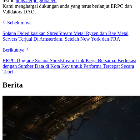
resmi:
https://erpc.global/en
Kami menghargai dukungan anda yang terus berlanjut ERPC dan
Validators DAO.
Sebelumnya
Solana Didedikasikan ShredStream Metal Ryzen dan Bae Metal
Servers Terjual Di Amsterdam, Setelah New York dan FRA
Berikutnya
ERPC Upgrade Solana Shredstream Titik Kerja Bersama. Berlokasi
dengan Sumber Data di Kota Key untuk Performa Tercepat Secara
Teori
Berita