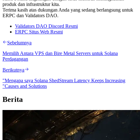
produk dan infrastruktur kita.
Terima kasih atas dukungan Anda yang sedang berlangsung untuk
ERPC dan Validators DAO.
Validators DAO Discord Resmi
ERPC Situs Web Resmi
Sebelumnya
Memilih Antara VPS dan Bire Metal Servers untuk Solana
Perdagangan
Berikutnya
"Mengapa saya Solana ShedStream Latency Keeps Increasing
"Causes and Solutions
Berita