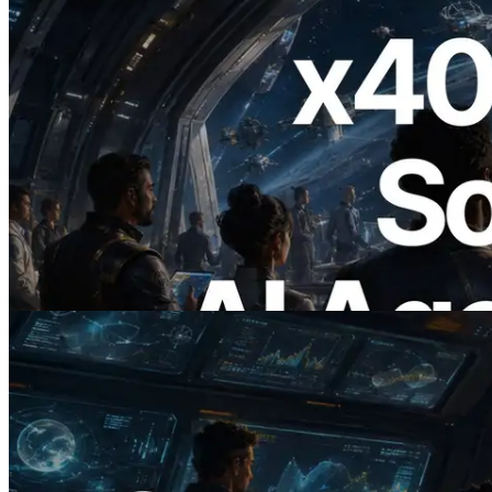
2026.07.04
ERPC Meluncurkan Solana RPC
Berbasis x402 — Era AI Agent
Membayar API yang Dibutuhkan Secara
On Demand
Baca artikel ini