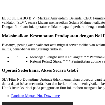
ELSOUL LABO B.V. (Markas: Amsterdam, Belanda; CEO: Fumitake Kaw
validator "SLV", secara khusus menargetkan Solana Mainnet validato
Dengan fitur baru ini, operator validator dapat diperbarui dengan mulu
Maksimalkan Kesempatan Pendapatan dengan Nol 
Biasanya, peningkatan validator atau migrasi server melibatkan wak
mulus, benar-benar mengurangi risiko ini.
Mencegah Penghasilan Kehilangan: * * Pertahanka
Retensi Pelan2 Stake: * * * Peningkatan uptime ya
Operasi Sederhana, Akses Secara Globi
SLVFitur No-Downtime Upgrade tidak memerlukan prosedur yang rumit d
dunia dapat bebas memanfaatkan dan berkontribusi, meningkatkan kea
Untuk instruksi rinci pada penggunaan fitur ini, mohon mengacu ke 
Panduan Migrasi No- Downtime