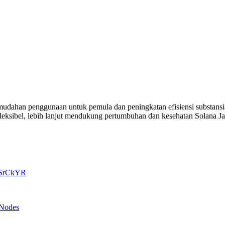
emudahan penggunaan untuk pemula dan peningkatan efisiensi substans
ksibel, lebih lanjut mendukung pertumbuhan dan kesehatan Solana Ja
ZQSrCkYR
 Nodes