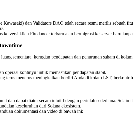
asaki) dan Validators DAO telah secara resmi merilis sebuah fitur
rs.
s ke versi klien Firedancer terbaru atau bermigrasi ke server baru tanpa
Downtime
tu luang sementara, kerugian pendapatan dan penurunan saham di kola
n operasi kontinyu untuk memastikan pendapatan stabil.
ng terus menerus meningkatkan berdiri Anda di kolam LST, berkontribu
an dapat diatur secara intuitif dengan perintah sederhana. Selain it
ndalan keseluruhan dari Solana ekosistem.
panduan dokumentasi dan video di bawah ini: