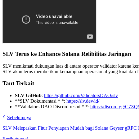
SLV Terus ke Enhance Solana Relibilitas Jaringan
SLV menikmati dukungan luas di antara operator validator karena k
SLV akan terus memberikan kemampuan operasional yang kuat dan fle
Taut Terkait
SLV GitHub
:
https://github.com/ValidatorsDAO/slv
**SLV Dokumentasi * *:
https://slv.dev/id/
**Validators DAO Discord resmi * *:
https://discord.gg/C7
Sebelumnya
SLV Melepaskan Fitur Penyiapan Mudah bagi Solana Geyser gRPC
Berikutnya