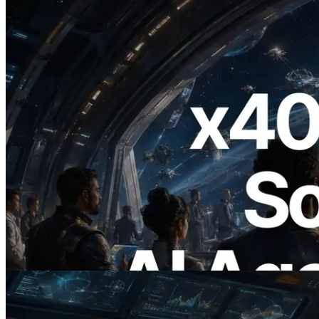
2026.07.04
ERPC Meluncurkan Solana RPC
Berbasis x402 — Era AI Agent
Membayar API yang Dibutuhkan Secara
On Demand
Baca artikel ini