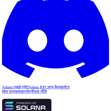
Solana एआई एजेंट
Solana RPC
लाभ कैलकुलेटर
श्वेत पत्र
समाचार
गोपनीयता नीति