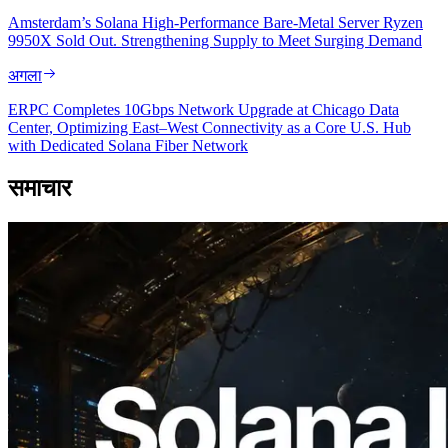
Amsterdam’s Solana High-Performance Bare-Metal Server Ryzen
9950X Sold Out. Strengthening Supply to Meet Surging Demand
अगला
ERPC Completes 10Gbps Network Upgrade at Chicago Data
Center, Optimizing East–West Connectivity as a Core U.S. Hub
with Dedicated Solana Fiber Network
समाचार