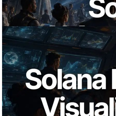
किया — AI एजेंट अब जरूरत के API के लिए ऑन-
डिमांड भुगतान कर सकते हैं
यह लेख पढ़ें
2026.05.24
Validators Solutions ने Solana Block
Analyzer लॉन्च किया — प्रति-slot ब्लॉक
उत्पादन समय और नियुक्त वैलिडेटर का