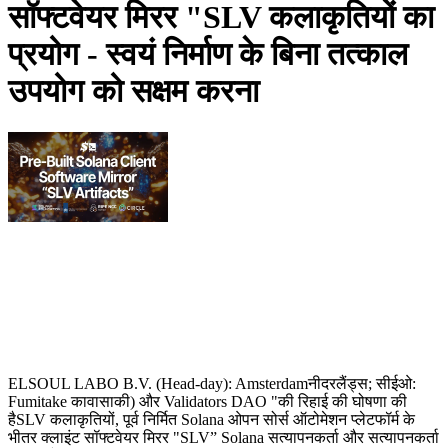
सॉफ्टवेयर मिरर "SLV कलाकृतियों का
प्रयोग - स्वयं निर्माण के बिना तत्काल
उपयोग को सक्षम करना
ELSOUL LABO B.V. (Head-day): Amsterdamनीदरलैंड्स; सीईओ:
Fumitake कावासाकी) और Validators DAO "की रिहाई की घोषणा की
हैSLV कलाकृतियों, पूर्व निर्मित Solana ओपन सोर्स ऑटोमेशन प्लेटफॉर्म के
भीतर क्लाइंट सॉफ्टवेयर मिरर "SLV” Solana सत्यापनकर्ता और सत्यापनकर्ता