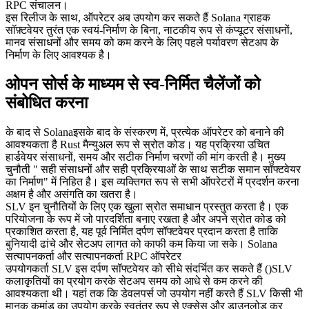
RPC संचालन।
इस रिलीज के साथ, ऑपरेटर अब उपयोग कर सकते हैं Solana ग्राहक
सॉफ़्टवेयर तुरंत एक स्वयं-निर्माण के बिना, नाटकीय रूप से कंप्यूटर संसाधनों,
मानव संसाधनों और समय को कम करने के लिए पहले पर्यावरण सेटअप के
निर्माण के लिए आवश्यक है।
ओपन सोर्स के माध्यम से स्व-निर्मित चैलेंजों को
संबोधित करना
के बाद से Solanaइसके बाद के संस्करण में, प्रत्येक ऑपरेटर को बनाने की
आवश्यकता है Rust मैन्युअल रूप से स्रोत कोड। यह प्रक्रिया उचित
हार्डवेयर संसाधनों, समय और सटीक निर्माण चरणों की मांग करती है। मुख्य
चुनौती " सही संसाधनों और सही प्रक्रियाओं के साथ सटीक समान सॉफ्टवेयर
का निर्माण" में निहित है। इस व्यक्तिगत रूप से सभी ऑपरेटरों में प्रदर्शन करना
अक्षम है और असंगति का खतरा है।
SLV इन चुनौतियों के लिए एक खुला स्रोत समाधान प्रस्तुत करता है। एक
परियोजना के रूप में जो पारदर्शिता बनाए रखता है और अपने स्रोत कोड को
प्रकाशित करता है, यह पूर्व निर्मित दर्पण सॉफ्टवेयर प्रदान करता है ताकि
बुनियादी ढांचे और सेटअप लागत को काफी कम किया जा सके। Solana
सत्यापनकर्ता और सत्यापनकर्ता RPC ऑपरेटर
उपयोगकर्ता SLV इस दर्पण सॉफ्टवेयर को सीधे संदर्भित कर सकते हैं ()SLV
कलाकृतियों का प्रयोग करके सेटअप समय को आधे से कम करने की
आवश्यकता थी। यहां तक कि डेवलपर्स जो उपयोग नहीं करते हैं SLV किसी भी
मानक कमांड का उपयोग करके स्वतंत्र रूप से एक्सेस और डाउनलोड कर