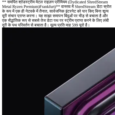
** समर्पित श्रेडस्ट्रीम मेटल राइज़न प्रीमियम (Dydicated ShredStream
Metal Ryzen Premium)Frankfurt)** वास्तव में ShredStream डेटा स्रोत
के रूप में एक ही नेटवर्क में तैनात, सार्वजनिक इंटरनेट को पार किए बिना शून्य
दूरी संचार प्राप्त करना। यह साझा समापन बिंदुओं पर भीड़ से बचाता है और
एक सैद्धांतिक रूप से सबसे तेज डेटा पथ पर स्ट्रीम प्राप्त करने के लिए लंबी
दूरी के पथ परिवर्तन से बचाता है। मूल्य प्रति माह 599 यूरो है।