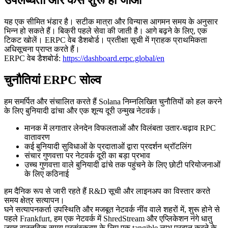
उपलब्धता और कैसे शुरू हो जाओ
यह एक सीमित भंडार है। सटीक मात्रा और विन्यास आगमन समय के अनुसार
भिन्न हो सकते हैं। बिक्री पहले सेवा की जाती है। आगे बढ़ने के लिए, एक
टिकट खोलें। ERPC वेब डैशबोर्ड। प्रतीक्षा सूची में ग्राहक प्राथमिकता
अधिसूचना प्राप्त करते हैं।
ERPC वेब डैशबोर्ड:
https://dashboard.erpc.global/en
चुनौतियां ERPC सोल्व
हम समर्पित और संचालित करते हैं Solana निम्नलिखित चुनौतियों को हल करने
के लिए बुनियादी ढांचा और एक शून्य दूरी उन्मुख नेटवर्क।
मानक में लगातार लेनदेन विफलताओं और विलंबता उतार-चढ़ाव RPC
वातावरण
कई बुनियादी सुविधाओं के प्रदाताओं द्वारा प्रदर्शन थ्रॉटलिंग
संचार गुणवत्ता पर नेटवर्क दूरी का बड़ा प्रभाव
उच्च गुणवत्ता वाले बुनियादी ढांचे तक पहुंचने के लिए छोटी परियोजनाओं
के लिए कठिनाई
हम दैनिक रूप से जारी रहते हैं R&D सूची और लाइनअप का विस्तार करते
समय क्षेत्र सत्यापन।
घने सत्यापनकर्ता उपस्थिति और मजबूत नेटवर्क नींव वाले शहरों में, शुरू होने से
पहले Frankfurt, हम एक नेटवर्क में ShredStream और एप्लिकेशन नंगे धातु
जगह वास्तविक समय प्रसंस्करण के लिए एक tangible लाभ प्रदान करने के