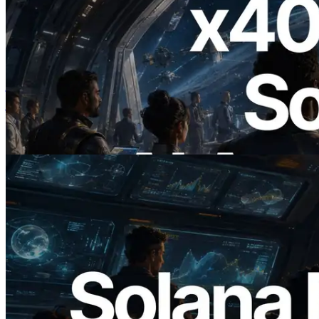
2026.07.04
ERPC ने x402 समर्थित Solana RPC लॉन्च
किया — AI एजेंट अब जरूरत के API के लिए ऑन-
डिमांड भुगतान कर सकते हैं
यह लेख पढ़ें