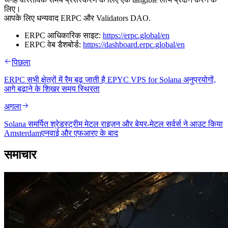
लिए।
आपके लिए धन्यवाद ERPC और Validators DAO.
ERPC आधिकारिक साइट:
https://erpc.global/en
ERPC वेब डैशबोर्ड:
https://dashboard.erpc.global/en
पिछला
ERPC सभी क्षेत्रों में रैम बढ़ जाती है EPYC VPS for Solana अनुप्रयोगों,
आगे बढ़ाने के शिखर समय स्थिरता
अगला
Solana समर्पित श्रेडस्ट्रीम मेटल राइज़न और बेयर-मेटल सर्वर्स ने आउट किया
Amsterdamएनवाई और एफआरए के बाद
समाचार