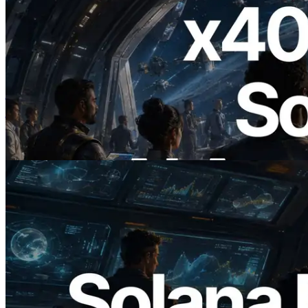
2026.07.04
ERPC ने x402 समर्थित Solana RPC लॉन्च
किया — AI एजेंट अब जरूरत के API के लिए ऑन-
डिमांड भुगतान कर सकते हैं
यह लेख पढ़ें