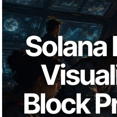
2026.05.24
Validators Solutions ने Solana Block
Analyzer लॉन्च किया — प्रति-slot ब्लॉक
उत्पादन समय और नियुक्त वैलिडेटर का
विज़ुअलाइज़ेशन
यह लेख पढ़ें
और लोड करें