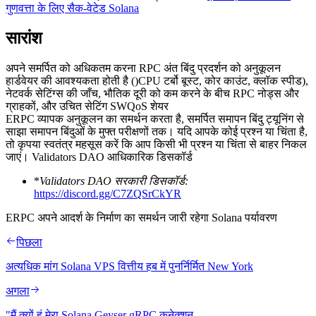
गुणवत्ता के लिए सैक-वेटेड Solana
सारांश
अपने समर्पित को अधिकतम करना RPC अंत बिंदु प्रदर्शन को अनुकूलन
हार्डवेयर की आवश्यकता होती है ()CPU टर्बो बूस्ट, कोर काउंट, क्लॉक स्पीड),
नेटवर्क सेटिंग्स की जाँच, भौतिक दूरी को कम करने के बीच RPC नोड्स और
ग्राहकों, और उचित सेटिंग SWQoS शेयर
ERPC व्यापक अनुकूलन का समर्थन करता है, समर्पित समापन बिंदु ट्यूनिंग से
साझा समापन बिंदुओं के मुफ्त परीक्षणों तक। यदि आपके कोई प्रश्न या चिंता है,
तो कृपया स्वतंत्र महसूस करें कि आप किसी भी प्रश्न या चिंता से बाहर निकल
जाएं। Validators DAO आधिकारिक डिसकॉर्ड
*
Validators DAO सरकारी डिसकॉर्ड:
https://discord.gg/C7ZQSrCkYR
ERPC अपने आदर्श के निर्माण का समर्थन जारी रहेगा Solana पर्यावरण
पिछला
अत्यधिक मांग Solana VPS वित्तीय हब में पुनर्निर्मित New York
अगला
"मैं क्यों हूं मेरा Solana Geyser gRPC कनेक्शन