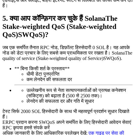
एंडपॉइंट्स और क्लाइंट, बाहरी इंटरनेट रूटिंग से विलंबता को काफी कम कर देते
हैं।
5. क्या आप कॉन्फ़िगर कर चुके हैं SolanaThe
Stake-weighted QoS (Stake-weighted
QoS)SWQoS)?
जब एक समर्पित तैनात RPC नोड, डिफ़ॉल्ट हिस्सेदारी 0 SOL है। यह आपके
नोड को डेटा प्रचार के लिए सबसे कम प्राथमिकता पर रखता है। SolanaThe
quality of service (Stake-weighted quality of Service)SWQoS).
** बिना किसी शर्त के प्रस्ताव**
धीमी डेटा पुनर्प्राप्ति
कम लेनदेन की सफलता दर
उल्लेखनीय रूप से नेता सत्यापनकर्ताओं को प्रत्यक्ष कनेक्शन
(सॉकेट्स) को बढ़ाता है (500 से 2500 तक)।
लेनदेन की सफलता दर और गति में सुधार
टेस्ट सिर्फ 2000 SOL हिस्सेदारी के साथ भी महत्वपूर्ण प्रदर्शन सुधार दिखाते
हैं।
ERPC प्रदान करना SWQoS अपने समर्पित के लिए हिस्सेदारी आवेदन सेवाएं
RPC कृपया हमसे संपर्क करें
अधिक जानकारी के लिए आधिकारिक प्रलेखन देखें:
एक गाइड पर सेवा की