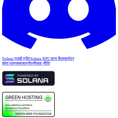
Solana एआई एजेंट
Solana RPC
लाभ कैलकुलेटर
श्वेत पत्र
समाचार
गोपनीयता नीति