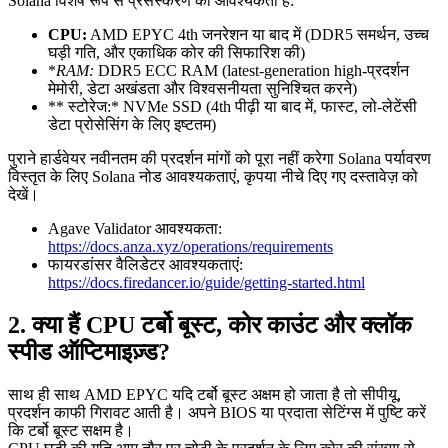
Solana विशेष रूप से प्रसंस्करण की आवश्यकता है:
CPU:
AMD EPYC 4th जनरेशन या बाद में (DDR5 समर्थन, उच्च
घड़ी गति, और एकाधिक कोर की सिफारिश की)
*
RAM:
DDR5 ECC RAM (latest-generation high-प्रदर्शन
मेमोरी, डेटा अखंडता और विश्वसनीयता सुनिश्चित करने)
** स्टोरेज:* NVMe SSD (4th पीढ़ी या बाद में, फास्ट, लो-लेटेंसी
डेटा प्रोसेसिंग के लिए इष्टतम)
पुराने हार्डवेयर नवीनतम की प्रदर्शन मांगों को पूरा नहीं करेगा Solana पर्यावरण
विस्तृत के लिए Solana नोड आवश्यकताएं, कृपया नीचे दिए गए दस्तावेज़ को
देखें।
Agave Validator आवश्यकता:
https://docs.anza.xyz/operations/requirements
फायरडांसर वैलिडेटर आवश्यकताएं:
https://docs.firedancer.io/guide/getting-started.html
2. क्या हैं CPU टर्बो बूस्ट, कोर काउंट और क्लॉक
स्पीड ऑप्टिमाइज़्ड?
साथ ही साथ AMD EPYC यदि टर्बो बूस्ट अक्षम हो जाता है तो सीपीयू,
प्रदर्शन काफी गिरावट आती है। अपने BIOS या प्रदाता सेटिंग्स में पुष्टि करें
कि टर्बो बूस्ट सक्षम है।