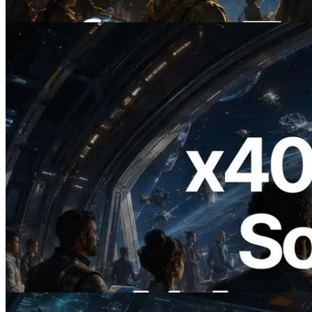
यह लेख पढ़ें
2026.07.04
ERPC ने x402 समर्थित Solana RPC लॉन्च
किया — AI एजेंट अब जरूरत के API के लिए ऑन-
डिमांड भुगतान कर सकते हैं
यह लेख पढ़ें