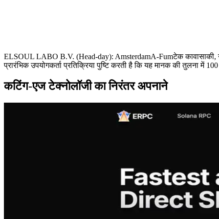
ELSOUL LABO B.V. (Head-day): AmsterdamA-Fumटेक कावासाकी, नीदरलैंड,
प्रारंभिक उपयोगकर्ता प्रतिक्रिया पुष्टि करती है कि यह मानक की तुलना में 
कटिंग-एज टेक्नोलॉजी का निरंतर अपनाने