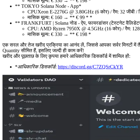
मासिक मूल्य: € 330 → ** € 198 *
** TOKYO Solana Node - App*
CPUXeon E-2276G @ 3.80GHz (6 कोर) / रैम: 32 जीबी / 
मासिक मूल्य: € 160 → ** € 99 * *
** FRANKFURT | Solana नोड - ऐप, फायरडांसर (टेस्टनेट वैलिडेटर
CPU: AMD Ryzen 7950X @ 4.5GHz (16 कोर) / रैम: 1
मासिक मूल्य: € 330 → ** € 198 *
एक सरल और तेज खरीद प्रक्रिया का आनंद लें, जिससे आपका सर्वर मिनटों में तै
Quantity सीमित हैं, इसलिए जल्दी ही काम करें!
खरीद और पूछताछ के लिए कृपया हमारे आधिकारिक डिसकॉर्ड में शामिल हों:
*
आधिकारिक डिसकॉर्ड
:
https://discord.gg/C7ZQSrCkYR