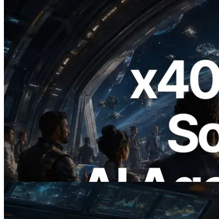
2026.07.04
ERPC lanza Solana RPC compatible con
x402 — La era en la que los agentes de IA
pagan bajo demanda por las API que
necesitan
Leer este artículo