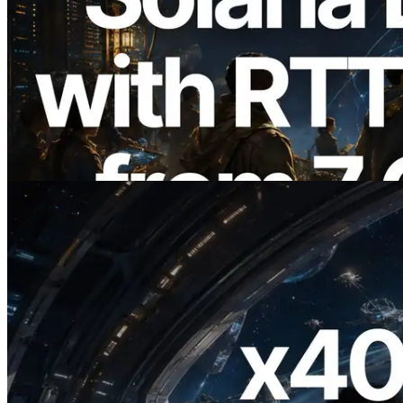
2026.08.05
ERPC amplía la Leader Slot API de
Solana con medición de ping desde 7
regiones globales — También se lanza la
Validators Information API
Leer este artículo
2026.07.04