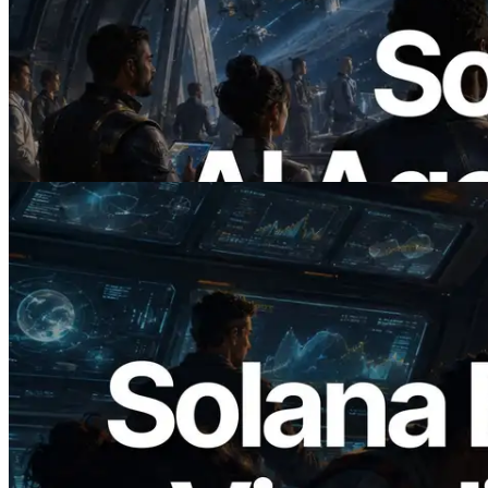
ERPC lanza Solana RPC compatible con
x402 — La era en la que los agentes de IA
pagan bajo demanda por las API que
necesitan
Leer este artículo
2026.05.24
Validators Solutions lanza el Solana Block