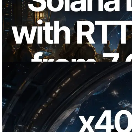
2026.08.05
ERPC amplía la Leader Slot API de
Solana con medición de ping desde 7
regiones globales — También se lanza la
Validators Information API
Leer este artículo
2026.07.04