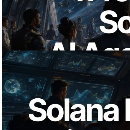
ERPC lanza Solana RPC compatible con
x402 — La era en la que los agentes de IA
pagan bajo demanda por las API que
necesitan
Leer este artículo
2026.05.24