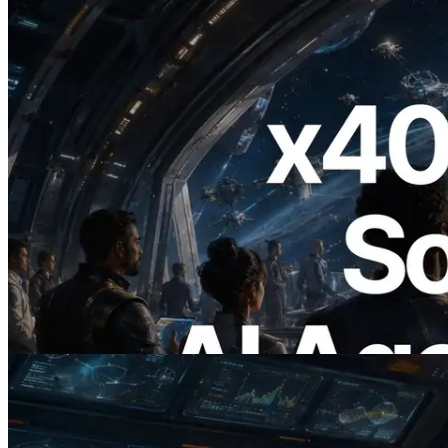
2026.07.04
ERPC lanza Solana RPC compatible con
x402 — La era en la que los agentes de IA
pagan bajo demanda por las API que
necesitan
Leer este artículo